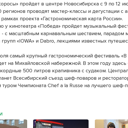
оросы» пройдет в центре Новосибирска с 9 по 12 и
0 регионов проводят мастер-классы и дегустации с 
 рамках проекта «Гастрономическая карта России».
о у кинотеатра «Победа» пройдет музыкальный фес
 - с масштабным карнавальным шествием, парадом 
 групп «IOWA» и Dabro, лекциями известных путеше
 июля самый крупный гастрономический фестиваль «В
дет на Михайловской набережной. В этом году здесь
екордные 500 литров крапивника с судаком. Центр
танет Всесибирский съезд шеф-поваров и ресторато
 туром Чемпионата Chef a la Russe на лучшего шеф-
МИ