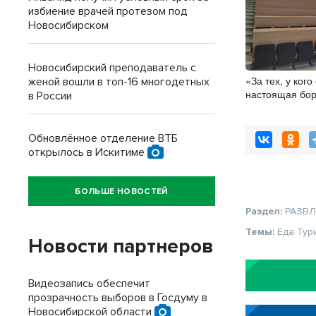
избиение врачей протезом под
Новосибирском
Новосибирский преподаватель с
«За тех, у кого
женой вошли в топ-16 многодетных
настоящая бор
в России
настойчиво об
новосибирских
высокобалльни
Обновлённое отделение ВТБ
зачислением
открылось в Искитиме
БОЛЬШЕ НОВОСТЕЙ
Раздел:
РАЗВ
Темы:
Еда
Тур
Новости партнеров
Видеозапись обеспечит
прозрачность выборов в Госдуму в
Новосибирской области