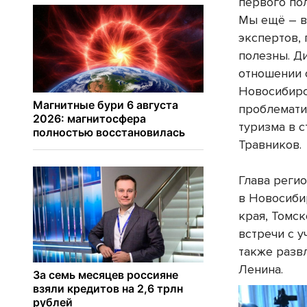
первого по
Мы ещё – в
экспертов,
полезны. Ди
отношении 
Новосибирс
проблемати
туризма в 
Травников.
Глава регио
в Новосиби
края, Томс
встречи с у
также разв
Ленина.