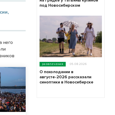
на грядке у Татьяны Купиной
под Новосибирском
сии,
а него
ели
авников
развлечения
05.08.2026
О похолодании в
августе-2026 рассказали
синоптики в Новосибирске