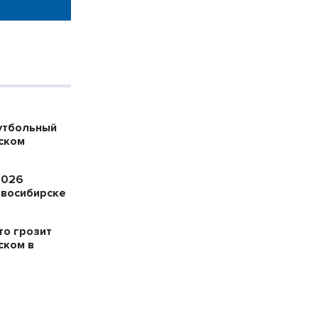
утбольный
ском
2026
овосибирске
то грозит
ском в