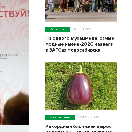
общество
05.08.2026
Ни одного Мухаммеда: самые
модные имена-2026 назвали
в ЗАГСах Новосибирска
развлечения
04.08.2026
Рекордный баклажан вырос