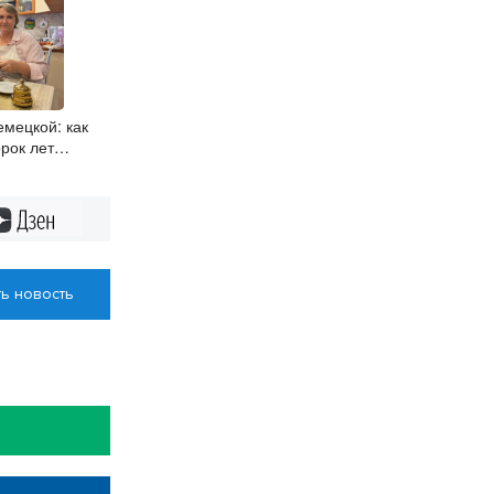
мецкой: как
рок лет
льзя забыть
Дзен
ь новость