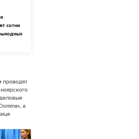
ри
ят сотни
 выходных
ем проводят
сноярского
 деловые
Domina», а
лице