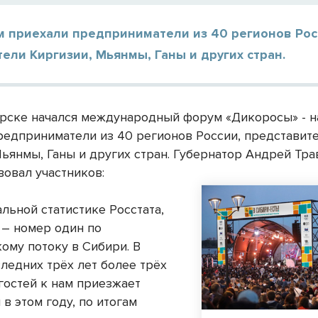
м приехали предприниматели из 40 регионов Рос
ели Киргизии, Мьянмы, Ганы и других стран.
рске начался международный форум «Дикоросы» - н
редприниматели из 40 регионов России, представит
Мьянмы, Ганы и других стран. Губернатор Андрей Тр
вовал участников:
льной статистике Росстата,
 – номер один по
ому потоку в Сибири. В
следних трёх лет более трёх
гостей к нам приезжает
 в этом году, по итогам