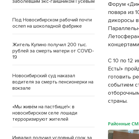
заболевшим экс-гаишником Гусевым
Форум «Дик
повара из 1
дикоросы в
Под Новосибирском рабочий почти
ослеп на шоколадной фабрике
Параллельн
Летосфера»
концертами
Житель Купино получил 200 тыс.
рублей за смерть матери от COVID-
19
С 10 по 12
Есть!» прой
Новосибирский суд наказал
готовить р
водителя за смерть пенсионерки на
событием с
вокзале
отборочным
страны.
«Мы живём на пастбище!»: в
новосибирском селе лошади
терроризируют жителей
Районные С
Инвалид получил условный срок за