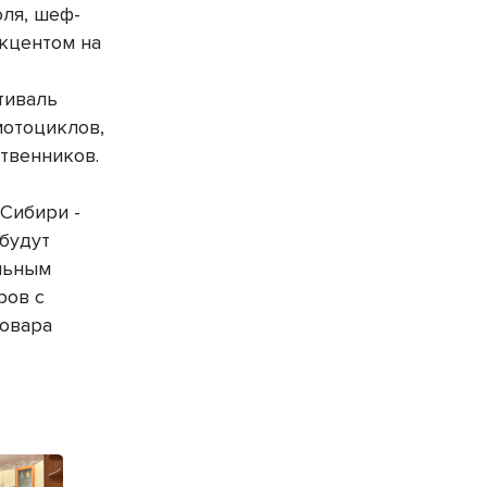
юля, шеф-
акцентом на
тиваль
мотоциклов,
ственников.
 Сибири -
 будут
альным
ров с
повара