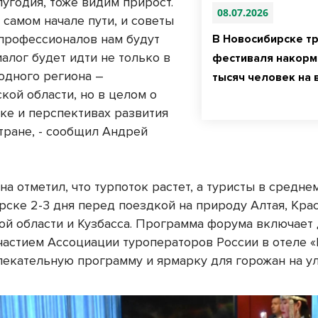
лугодия, тоже видим прирост.
08.07.2026
 самом начале пути, и советы
 профессионалов нам будут
В Новосибирске т
алог будет идти не только в
фестиваля накорм
одного региона –
тысяч человек на
кой области, но в целом о
ке и перспективах развития
стране, - сообщил Андрей
на отметил, что турпоток растет, а туристы в средн
рске 2-3 дня перед поездкой на природу Алтая, Кра
кой области и Кузбасса. Программа форума включает
частием Ассоциации туроператоров России в отеле «
лекательную программу и ярмарку для горожан на у