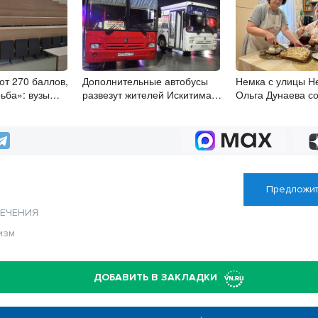
 от 270 баллов,
Дополнительные автобусы
Немка с улицы Не
ьба»: вузы
развезут жителей Искитима
Ольга Дунаева со
званивают
после Дня города
хранит то, что не
ков перед
Предложит
ЛЕЧЕНИЯ
изм
ДОБАВИТЬ В ЗАКЛАДКИ