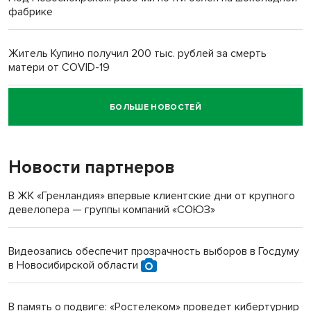
фабрике
Житель Купино получил 200 тыс. рублей за смерть
матери от COVID-19
БОЛЬШЕ НОВОСТЕЙ
Новосибирский суд наказал водителя за смерть
пенсионерки на вокзале
Новости партнеров
«Мы живём на пастбище!»: в новосибирском селе лошади
терроризируют жителей
В ЖК «Гренландия» впервые клиентские дни от крупного
девелопера — группы компаний «СОЮЗ»
Инвалид получил условный срок за избиение врачей
протезом под Новосибирском
Видеозапись обеспечит прозрачность выборов в Госдуму
в Новосибирской области
Новосибирский преподаватель с женой вошли в топ-16
многодетных в России
В память о подвиге: «Ростелеком» проведет кибертурнир