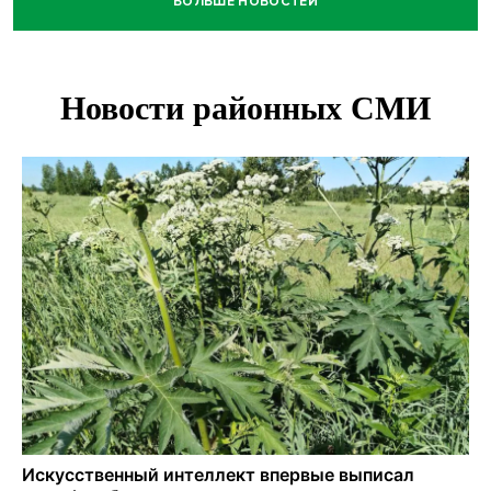
БОЛЬШЕ НОВОСТЕЙ
Отправил инвалида на СВО и получил его «посмертные»
выплаты адвокат из Черепаново
Андрей Травников поздравил новосибирцев с
юбилейным Днем строителя
Ученики новосибирского лицея победили в
Международной олимпиаде по ИИ
Остановку электричек о.п. Радуга Сибири начали строить
в Новосибирске