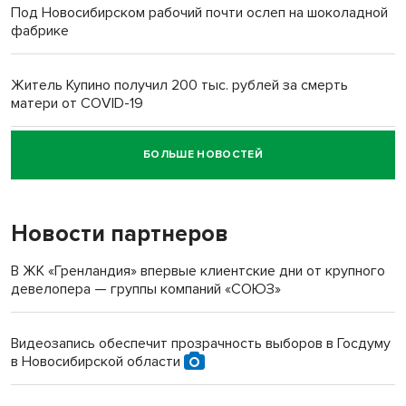
Под Новосибирском рабочий почти ослеп на шоколадной
фабрике
Житель Купино получил 200 тыс. рублей за смерть
матери от COVID-19
БОЛЬШЕ НОВОСТЕЙ
Новосибирский суд наказал водителя за смерть
пенсионерки на вокзале
Новости партнеров
«Мы живём на пастбище!»: в новосибирском селе лошади
терроризируют жителей
В ЖК «Гренландия» впервые клиентские дни от крупного
девелопера — группы компаний «СОЮЗ»
Инвалид получил условный срок за избиение врачей
протезом под Новосибирском
Видеозапись обеспечит прозрачность выборов в Госдуму
в Новосибирской области
Новосибирский преподаватель с женой вошли в топ-16
многодетных в России