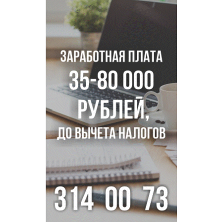
Двойня выдрят родилась в семействе куньих
Новосибирского зоопарка
Гриб-зомби обнаружен в лесу у села Дубровино под
Новосибирском
ХК «Сибирь» подписал контракт с обладателем Кубка
Стэнли Евгением Кузнецовым