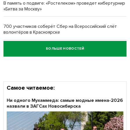
В память о подвиге: «Ростелеком» проведет кибертурнир
«Битва за Москву»
Обновлённое отделение ВТБ открылось в Искитиме
700 участников соберёт Сбер на Всероссийский слёт
волонтёров в Красноярске
БОЛЬШЕ НОВОСТЕЙ
Честный выбор: видеонаблюдение обеспечит
объективность результатов ЕДГ в Новосибирской
области
Самое читаемое:
Ни одного Мухаммеда: самые модные имена-2026
назвали в ЗАГСах Новосибирска