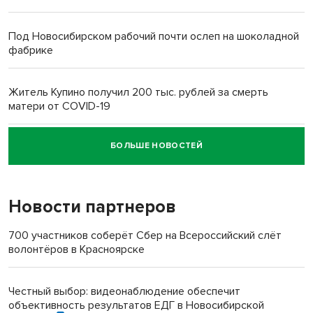
Под Новосибирском рабочий почти ослеп на шоколадной
фабрике
Житель Купино получил 200 тыс. рублей за смерть
матери от COVID-19
БОЛЬШЕ НОВОСТЕЙ
Новосибирский суд наказал водителя за смерть
пенсионерки на вокзале
Новости партнеров
«Мы живём на пастбище!»: в новосибирском селе лошади
терроризируют жителей
700 участников соберёт Сбер на Всероссийский слёт
волонтёров в Красноярске
Инвалид получил условный срок за избиение врачей
протезом под Новосибирском
Честный выбор: видеонаблюдение обеспечит
объективность результатов ЕДГ в Новосибирской