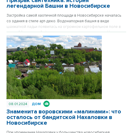
Призрак сантехника: история
легендарной Башни в Новосибирске
Застройка самой хаотичной площади в Новосибирске началась
со здания в стиле арт-деко. Водонапорная башня в виде
шахматной ладьи появилась на огромном картофельном поле в
конце 30-х годов. Сейчас стильное здание на площади Маркса
спрятано за хрущевками, его хорошо видно только с высоких
точек обзора. Впрочем, с окружением Башне никогда не везло.
Сначала вокруг была картошка, которую сажали жители
окрестных деревень, затем возникли пятиэтажки, а после
зашумела пестрая барахолка на площади Маркса. Публикуется
повторно в цикле «Лучшие материалы VN.RU за 2023 год».
08.01.2024
ДОМ
Знаменита воровскими «малинами»: что
осталось от бандитской Нахаловки в
Новосибирске
При упоминании Нахаловки у большинства новосибирцев