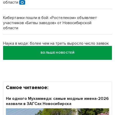
Новосибирский преподаватель с женой вошли в топ-16
области
многодетных в России
Кибертанки пошли в бой: «Ростелеком» объявляет
Обновлённое отделение ВТБ открылось в Искитиме
участников «Битвы заводов» от Новосибирской
области
Наука в моде: более чем на треть выросло число заявок
на Научную премию Сбера 2026
БОЛЬШЕ НОВОСТЕЙ
Все профессии важны: «Ростелеком» подвел итоги
всероссийского флешмоба #явлияю
Самое читаемое:
Ни одного Мухаммеда: самые модные имена-2026
назвали в ЗАГСах Новосибирска