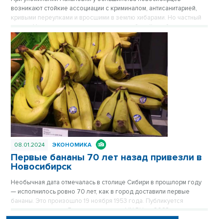
возникают стойкие ассоциации с криминалом, антисанитарией,
кривыми переулками и вросшими в землю хибарами. Но частный
сектор Нахаловки, где сильны правила рабочей слободки, уже не
тот, что прежде. Дома здесь примерили одежду из сайдинга, есть
водопровод, проводится газ. Здесь даже родился самый
легендарный герой Новосибирска, но инвесторы все еще
обходят стороной близкую к Оби территорию. Публикуется
повторно в цикле «Лучшие материалы VN.RU за 2023 год».
08.01.2024
ЭКОНОМИКА
Первые бананы 70 лет назад привезли в
Новосибирск
Необычная дата отмечалась в столице Сибири в прошлорм году
— исполнилось ровно 70 лет, как в город доставили первые
бананы. Это произошло 19 ноября 1953 года. Публикуется
повторно в цикле «Лучшие материалы VN.RU за 2023 год».