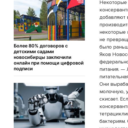
Некоторые 
консерван
добавляют 
производит
некоторые 
не превращ
было раньш
Яков Новос
федерально
питания. —
питательна
Они выраба
молочную, 
скисает. Е
консервант
тетрацикли
бактериям. 