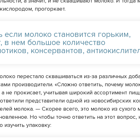
ьности, а значит, и не сквашивают молоко. И тогда 
 кислородом, прогоркает.
ь если молоко становится горьким,
т, в нем большое количество
иотиков, консервантов, антиокислите
молоко перестало сквашиваться из-за различных доб
сами производители. «Сложно ответить, почему моло
, а не прокисает, учитывая широкий ассортимент пи
 ответили представители одной из новосибирских ко
лей молока. — Скорее всего, это молоко из сухого м
новленное. Но чтобы точно ответить на этот вопрос,
о изучить упаковку: