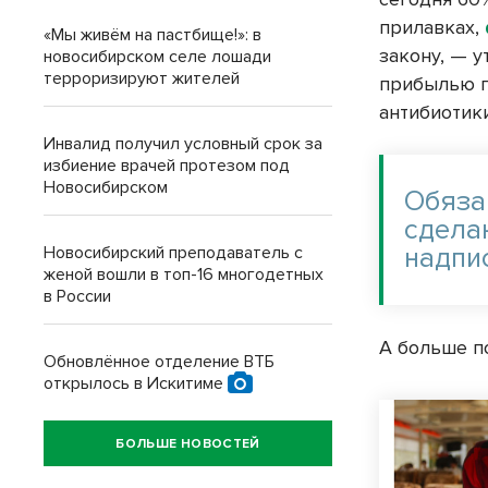
прилавках,
«Мы живём на пастбище!»: в
закону, — 
новосибирском селе лошади
терроризируют жителей
прибылью п
антибиотик
Инвалид получил условный срок за
избиение врачей протезом под
Новосибирском
Обяза
сдела
надпи
Новосибирский преподаватель с
женой вошли в топ-16 многодетных
в России
А больше п
Обновлённое отделение ВТБ
открылось в Искитиме
БОЛЬШЕ НОВОСТЕЙ