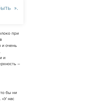
быть
».
олоко при
в
 и очень
.
и и
ерхность –
что бы ни
 «У нас