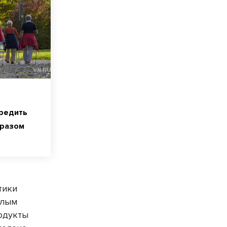
вредить
бразом
тики
слым
родукты