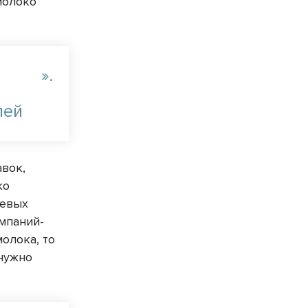
молоко
».
лей
авок,
ко
щевых
мпаний-
олока, то
 нужно