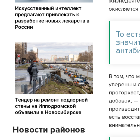
жизнедеятел
окисляется
То ест
значи
антиб
В том, что 
уверены и 
прогоркает
добавок, —
производите
есть восста
внимательн
Новости районов