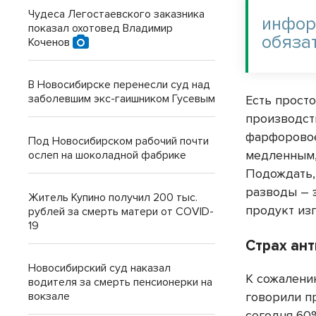
Чудеса Легостаевского заказника
инфор
показал охотовед Владимир
обяза
Коченов
В Новосибирске перенесли суд над
заболевшим экс-гаишником Гусевым
Есть просто
производст
фарфоровое
Под Новосибирском рабочий почти
медленным,
ослеп на шоколадной фабрике
Подождать,
разводы – 
Житель Купино получил 200 тыс.
продукт изг
рублей за смерть матери от COVID-
19
Страх ан
Новосибирский суд наказал
К сожалению
водителя за смерть пенсионерки на
вокзале
говорили пр
сегодня 60