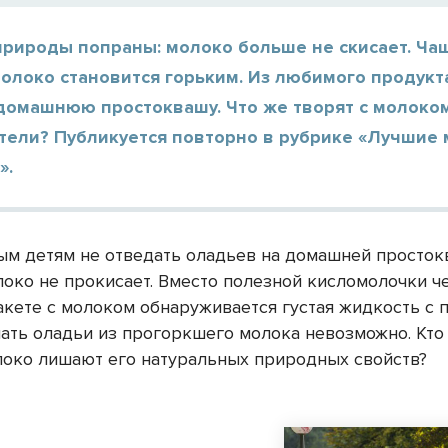
рироды попраны: молоко больше не скисает. Чащ
олоко становится горьким. Из любимого продукт
домашнюю простоквашу. Что же творят с молоко
тели? Публикуется повторно в рубрике «Лучшие
».
м детям не отведать оладьев на домашней просток
локо не прокисает. Вместо полезной кисломолочки ч
акете с молоком обнаруживается густая жидкость с
лать оладьи из прогоркшего молока невозможно. Кто
олоко лишают его натуральных природных свойств?