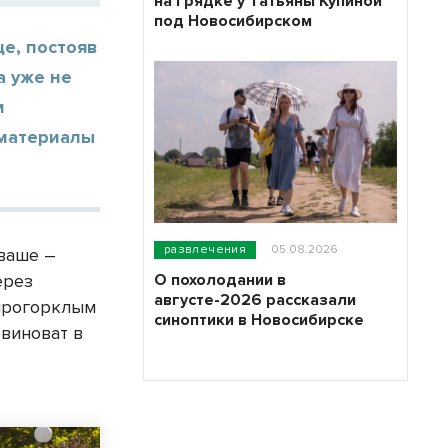
на грядке у Татьяны Купиной
под Новосибирском
е, постояв
а уже не
м
 материалы
развлечения
05.08.2026
ваше –
О похолодании в
ерез
августе-2026 рассказали
 прогорклым
синоптики в Новосибирске
 виноват в