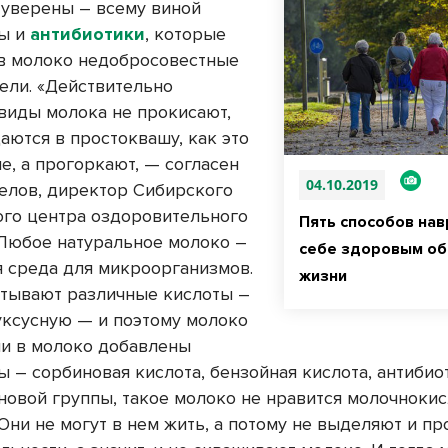
уверены – всему виной
ты и
антибиотики
, которые
в молоко недобросовестные
ели. «Действительно
виды молока не прокисают,
аются в простоквашу, как это
е, а прогоркают, — согласен
04.10.2019
елов, директор Сибирского
го центра оздоровительного
Пять способов на
 Любое натуральное молоко –
себе здоровым о
я среда для микроорганизмов.
жизни
тывают различные кислоты –
уксусную — и поэтому молоко
сли в молоко добавлены
ы – сорбиновая кислота, бензойная кислота, антибио
новой группы, такое молоко не нравится молочноки
Они не могут в нем жить, а потому не выделяют и п