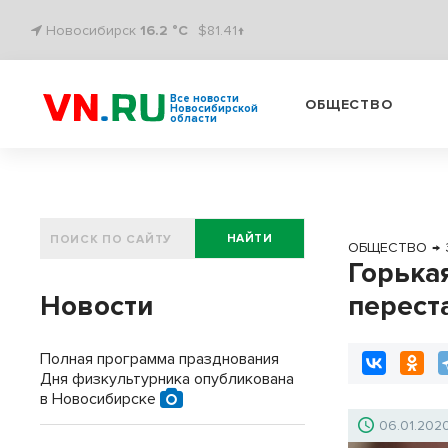
Новосибирск
16.2 °C
$81.41↑
Все новости
ОБЩЕСТВО
Новосибирской
области
НАЙТИ
ОБЩЕСТВО
→
Горька
Новости
перест
Полная программа празднования
Дня физкультурника опубликована
в Новосибирске
06.01.202