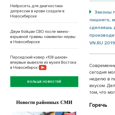
Нейросеть для диагностики
депрессии в крови создали в
Законы п
Новосибирске
лишнего, м
сделаешь 
Двум бойцам СВО после минно-
производи
взрывной травмы «оживили» нервы
в Новосибирске
VN.RU 2019
Персидский ковер «108 шахов»
впервые вывезли из музея Востока
Современны
в Новосибирск
сегодня мо
неделю в п
БОЛЬШЕ НОВОСТЕЙ
вкусом. Де
том, что м
Горечь