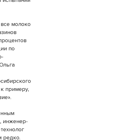
и испытаний
 все молоко
азинов
 процентов
ции по
о-
 Ольга
осибирского
к примеру,
вие».
енным
, инженер-
-технолог
 редко.