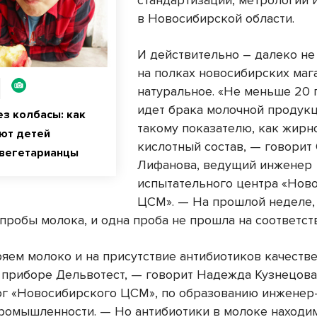
стандартизации, метрологии 
в Новосибирской области.
И действительно – далеко не
на полках новосибирских маг
натуральное. «Не меньше 20
идет брака молочной продук
ез колбасы: как
такому показателю, как жирн
ют детей
кислотный состав, — говорит
вегетарианцы
Лифанова, ведущий инженер
испытательного центра «Нов
ЦСМ». — На прошлой неделе, 
пробы молока, и одна проба не прошла на соответст
яем молоко и на присутствие антибиотиков качеств
 приборе Дельвотест, — говорит Надежда Кузнецова
г «Новосибирского ЦСМ», по образованию инженер
ромышленности. — Но антибиотики в молоке находим