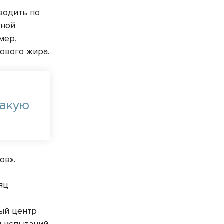
водить по
ьной
мер,
ового жира.
такую
ов».
яц
ый центр