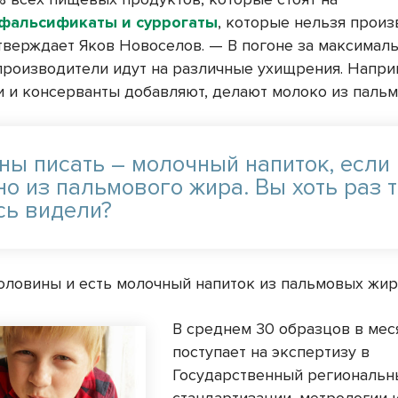
фальсификаты и суррогаты
, которые нельзя произ
утверждает Яков Новоселов. — В погоне за максимал
роизводители идут на различные ухищрения. Напри
и и консерванты добавляют, делают молоко из пальм
ны писать – молочный напиток, если
но из пальмового жира. Вы хоть раз 
сь видели?
оловины и есть молочный напиток из пальмовых жир
В среднем 30 образцов в мес
поступает на экспертизу в
Государственный региональн