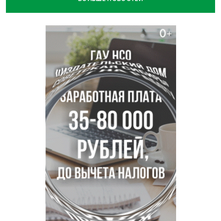
Более тысячи новосибирцев открыли День
физкультурника на набережной
Губернатор Андрей Травников подравил новосибирцев с
Днем физкультурника
Семь рейсов за сутки отменили в новосибирском
аэропорту Толмачево
В Новосибирске «Лада» сбила восьмиклассника на
велосипеде