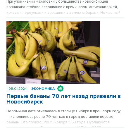
При упоминании Нахаловки у большинства новосибирцев
возникают стойкие ассоциации с криминалом, антисанитарией,
кривыми переулками и вросшими в землю хибарами. Но частный
сектор Нахаловки, где сильны правила рабочей слободки, уже не
тот, что прежде. Дома здесь примерили одежду из сайдинга, есть
водопровод, проводится газ. Здесь даже родился самый
легендарный герой Новосибирска, но инвесторы все еще
обходят стороной близкую к Оби территорию. Публикуется
повторно в цикле «Лучшие материалы VN.RU за 2023 год».
08.01.2024
ЭКОНОМИКА
Первые бананы 70 лет назад привезли в
Новосибирск
Необычная дата отмечалась в столице Сибири в прошлорм году
— исполнилось ровно 70 лет, как в город доставили первые
бананы. Это произошло 19 ноября 1953 года. Публикуется
повторно в цикле «Лучшие материалы VN.RU за 2023 год».