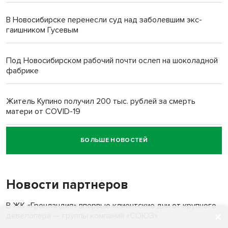
В Новосибирске перенесли суд над заболевшим экс-
гаишником Гусевым
Под Новосибирском рабочий почти ослеп на шоколадной
фабрике
Житель Купино получил 200 тыс. рублей за смерть
матери от COVID-19
БОЛЬШЕ НОВОСТЕЙ
Новосибирский суд наказал водителя за смерть
пенсионерки на вокзале
Новости партнеров
«Мы живём на пастбище!»: в новосибирском селе лошади
терроризируют жителей
В ЖК «Гренландия» впервые клиентские дни от крупного
девелопера — группы компаний «СОЮЗ»
Инвалид получил условный срок за избиение врачей