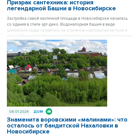
Призрак сантехника: история
легендарной Башни в Новосибирске
Застройка самой хаотичной площади в Новосибирске началась
со здания в стиле арт-деко. Водонапорная башня в виде
шахматной ладьи появилась на огромном картофельном поле в
конце 30-х годов. Сейчас стильное здание на площади Маркса
спрятано за хрущевками, его хорошо видно только с высоких
точек обзора. Впрочем, с окружением Башне никогда не везло.
Сначала вокруг была картошка, которую сажали жители
окрестных деревень, затем возникли пятиэтажки, а после
зашумела пестрая барахолка на площади Маркса. Публикуется
повторно в цикле «Лучшие материалы VN.RU за 2023 год».
08.01.2024
ДОМ
Знаменита воровскими «малинами»: что
осталось от бандитской Нахаловки в
Новосибирске