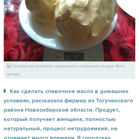
Готовое масло мягкое, ароматное и сливочное на вкус. Фото
автора
Как сделать сливочное масло в домашних
условиях, рассказала фермер из Тогучинского
района Новосибирской области. Продукт,
который получает женщина, полностью
натуральный, процесс нетрудоемкий, не
отнимает много времени. В городских