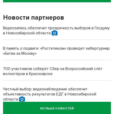
пенсионерки на вокзале
Новости партнеров
«Мы живём на пастбище!»: в новосибирском селе лошади
терроризируют жителей
Видеозапись обеспечит прозрачность выборов в Госдуму
в Новосибирской области
Инвалид получил условный срок за избиение врачей
протезом под Новосибирском
В память о подвиге: «Ростелеком» проведет кибертурнир
«Битва за Москву»
Новосибирский преподаватель с женой вошли в топ-16
многодетных в России
700 участников соберёт Сбер на Всероссийский слёт
волонтёров в Красноярске
Обновлённое отделение ВТБ открылось в Искитиме
Честный выбор: видеонаблюдение обеспечит
объективность результатов ЕДГ в Новосибирской
области
БОЛЬШЕ НОВОСТЕЙ