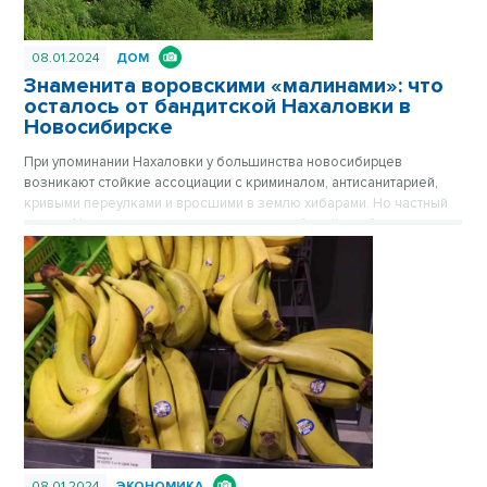
08.01.2024
ДОМ
Знаменита воровскими «малинами»: что
осталось от бандитской Нахаловки в
Новосибирске
При упоминании Нахаловки у большинства новосибирцев
возникают стойкие ассоциации с криминалом, антисанитарией,
кривыми переулками и вросшими в землю хибарами. Но частный
сектор Нахаловки, где сильны правила рабочей слободки, уже не
тот, что прежде. Дома здесь примерили одежду из сайдинга, есть
водопровод, проводится газ. Здесь даже родился самый
легендарный герой Новосибирска, но инвесторы все еще
обходят стороной близкую к Оби территорию. Публикуется
повторно в цикле «Лучшие материалы VN.RU за 2023 год».
08.01.2024
ЭКОНОМИКА