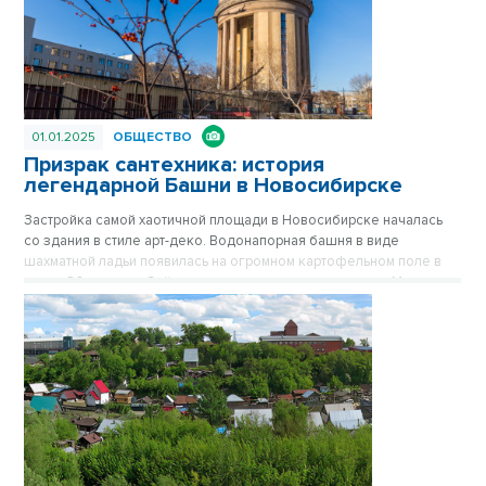
01.01.2025
ОБЩЕСТВО
Призрак сантехника: история
легендарной Башни в Новосибирске
Застройка самой хаотичной площади в Новосибирске началась
со здания в стиле арт-деко. Водонапорная башня в виде
шахматной ладьи появилась на огромном картофельном поле в
конце 30-х годов. Сейчас стильное здание на площади Маркса
спрятано за хрущевками, его хорошо видно только с высоких
точек обзора. Впрочем, с окружением Башне никогда не везло.
Сначала вокруг была картошка, которую сажали жители
окрестных деревень, затем возникли пятиэтажки, а после
зашумела пестрая барахолка на площади Маркса. Публикуется
повторно в цикле «Лучшие материалы VN.RU за 2023 год».