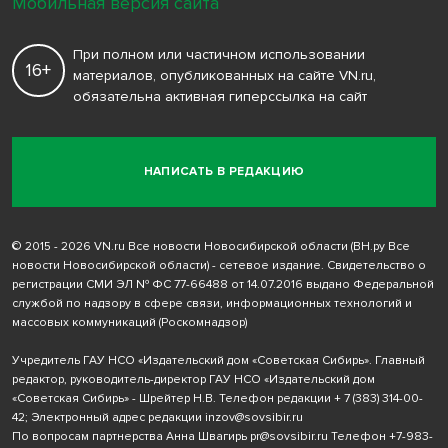
Мобильная версия сайта
При полном или частичном использовании
16+
материалов, опубликованных на сайте VN.ru,
обязательна активная гиперссылка на сайт
НАПИСАТЬ В РЕДАКЦИЮ
© 2015 - 2026 VN.ru Все новости Новосибирской области (ВН.ру Все
новости Новосибирской области) - сетевое издание. Свидетельство о
регистрации СМИ ЭЛ № ФС 77-66488 от 14.07.2016 выдано Федеральной
службой по надзору в сфере связи, информационных технологий и
массовых коммуникаций (Роскомнадзор)
Учредитель ГАУ НСО «Издательский дом «Советская Сибирь». Главный
редактор, руководитель-директор ГАУ НСО «Издательский дом
«Советская Сибирь» - Шрейтер Н.В. Телефон редакции
+ 7 (383) 314-00-
42
; Электронный адрес редакции
inzov@sovsibir.ru
По вопросам партнерства Анна Швагирь
pr@sovsibir.ru
Телефон
+7-983-