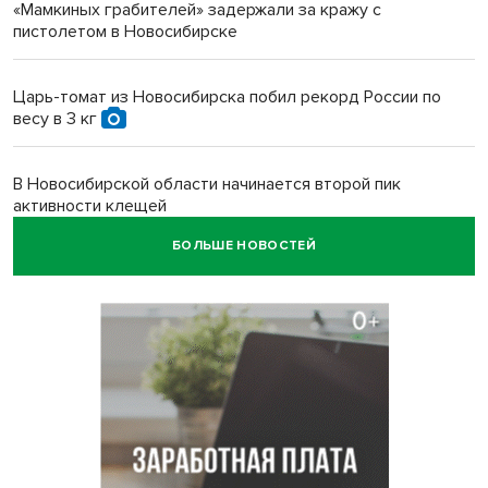
«Мамкиных грабителей» задержали за кражу с
пистолетом в Новосибирске
Царь-томат из Новосибирска побил рекорд России по
весу в 3 кг
В Новосибирской области начинается второй пик
активности клещей
БОЛЬШЕ НОВОСТЕЙ
Новосибирских дачников призвали накормить животных в
зоопарке
Движение на три месяца ограничат на трассе
«Новосибирск - Ленинск-Кузнецкий»
Новосибирских школьников обязали кормить
морепродуктами с 1 сентября