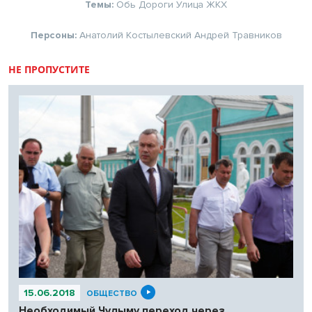
Темы:
Обь
Дороги
Улица
ЖКХ
Персоны:
Анатолий Костылевский
Андрей Травников
НЕ ПРОПУСТИТЕ
15.06.2018
ОБЩЕСТВО
Необходимый Чулыму переход через