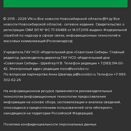
© 2015 - 2026 VN.ru Все новости Новосибирской области (ВН.ру Все
новости Новосибирской области) - сетевое издание. Свидетельство о
регистрации СМИ ЭЛ № ФС 77-66488 от 14.07.2016 выдано Федеральной
службой по надзору в сфере связи, информационных технологий и
массовых коммуникаций (Роскомнадзор)
Учредитель ГАУ НСО «Издательский дом «Советская Сибирь». Главный
редактор, руководитель-директор ГАУ НСО «Издательский дом
«Советская Сибирь» - Шрейтер Н.В. Телефон редакции
+ 7 (383) 314-00-
42
; Электронный адрес редакции
inzov@sovsibir.ru
По вопросам партнерства Анна Швагирь
pr@sovsibir.ru
Телефон
+7-983-
302-62-26
На информационном ресурсе применяются рекомендательные
технологии
(информационные технологии предоставления
информации на основе сбора, систематизации и анализа сведений,
относящихся к предпочтениям пользователей сети «Интернет»,
находящихся на территории Российской Федерации).
Политика конфиденциальности персональных данных