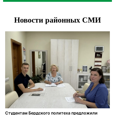
Ячейку международной группировки телефонных
мошенников накрыло ФСБ в Новосибирске
«Мамкиных грабителей» задержали за кражу с
пистолетом в Новосибирске
Царь-томат из Новосибирска побил рекорд России по
весу в 3 кг
В Новосибирской области начинается второй пик
активности клещей