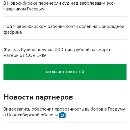
В Новосибирске перенесли суд над заболевшим экс-
гаишником Гусевым
Под Новосибирском рабочий почти ослеп на шоколадной
фабрике
Житель Купино получил 200 тыс. рублей за смерть
матери от COVID-19
БОЛЬШЕ НОВОСТЕЙ
Новосибирский суд наказал водителя за смерть
пенсионерки на вокзале
Новости партнеров
«Мы живём на пастбище!»: в новосибирском селе лошади
терроризируют жителей
Видеозапись обеспечит прозрачность выборов в Госдуму
в Новосибирской области
Инвалид получил условный срок за избиение врачей
протезом под Новосибирском