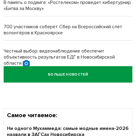
В память о подвиге: «Ростелеком» проведет кибертурнир
«Битва за Москву»
Новосибирский преподаватель с женой вошли в топ-16
многодетных в России
700 участников соберёт Сбер на Всероссийский слёт
волонтёров в Красноярске
Обновлённое отделение ВТБ открылось в Искитиме
Честный выбор: видеонаблюдение обеспечит
объективность результатов ЕДГ в Новосибирской
области
БОЛЬШЕ НОВОСТЕЙ
Кибертанки пошли в бой: «Ростелеком» объявляет
участников «Битвы заводов» от Новосибирской
области
Самое читаемое:
Ни одного Мухаммеда: самые модные имена-2026
назвали в ЗАГСах Новосибирска