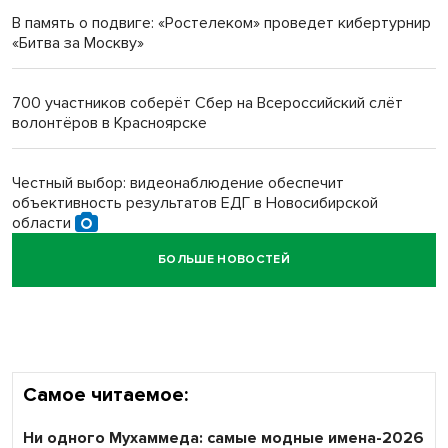
В память о подвиге: «Ростелеком» проведет кибертурнир
«Битва за Москву»
Новосибирский преподаватель с женой вошли в топ-16
многодетных в России
700 участников соберёт Сбер на Всероссийский слёт
волонтёров в Красноярске
Обновлённое отделение ВТБ открылось в Искитиме
Честный выбор: видеонаблюдение обеспечит
объективность результатов ЕДГ в Новосибирской
области
БОЛЬШЕ НОВОСТЕЙ
Кибертанки пошли в бой: «Ростелеком» объявляет
участников «Битвы заводов» от Новосибирской
области
Самое читаемое:
Ни одного Мухаммеда: самые модные имена-2026