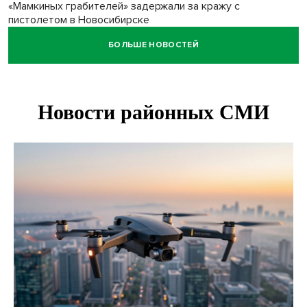
«Мамкиных грабителей» задержали за кражу с
пистолетом в Новосибирске
БОЛЬШЕ НОВОСТЕЙ
Царь-томат из Новосибирска побил рекорд России по
весу в 3 кг
В Новосибирской области начинается второй пик
активности клещей
Новосибирских дачников призвали накормить животных в
зоопарке
Движение на три месяца ограничат на трассе
«Новосибирск - Ленинск-Кузнецкий»