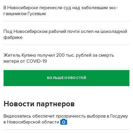
В Новосибирске перенесли суд над заболевшим экс-
гаишником Гусевым
Под Новосибирском рабочий почти ослеп на шоколадной
фабрике
Житель Купино получил 200 тыс. рублей за смерть
матери от COVID-19
БОЛЬШЕ НОВОСТЕЙ
Новосибирский суд наказал водителя за смерть
пенсионерки на вокзале
Новости партнеров
«Мы живём на пастбище!»: в новосибирском селе лошади
терроризируют жителей
Видеозапись обеспечит прозрачность выборов в Госдуму
в Новосибирской области
Инвалид получил условный срок за избиение врачей
протезом под Новосибирском