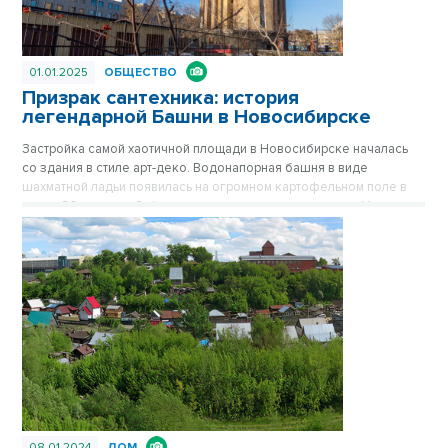
01.01.2025
ОБЩЕСТВО
Призрак сантехника: история
легендарной Башни в Новосибирске
Застройка самой хаотичной площади в Новосибирске началась
со здания в стиле арт-деко. Водонапорная башня в виде
шахматной ладьи появилась на огромном картофельном поле в
конце 30-х годов. Сейчас стильное здание на площади Маркса
спрятано за хрущевками, его хорошо видно только с высоких
точек обзора. Впрочем, с окружением Башне никогда не везло.
Сначала вокруг была картошка, которую сажали жители
окрестных деревень, затем возникли пятиэтажки, а после
зашумела пестрая барахолка на площади Маркса. Публикуется
повторно в цикле «Лучшие материалы VN.RU за 2023 год».
08.01.2024
ДОМ