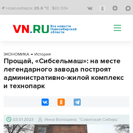
Новосибирск
25.6 °C
$80.93↓
Все новости
Новосибирской
области
ЭКОНОМИКА
→
История
Прощай, «Сибсельмаш»: на месте
легендарного завода построят
административно-жилой комплекс
и технопарк
03.01.2023
Инна Волошина, "Советская Сибирь"