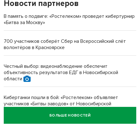
Новости партнеров
«Мы живём на пастбище!»: в новосибирском селе лошади
терроризируют жителей
В память о подвиге: «Ростелеком» проведет кибертурнир
«Битва за Москву»
Инвалид получил условный срок за избиение врачей
протезом под Новосибирском
700 участников соберёт Сбер на Всероссийский слёт
волонтёров в Красноярске
Новосибирский преподаватель с женой вошли в топ-16
многодетных в России
Честный выбор: видеонаблюдение обеспечит
объективность результатов ЕДГ в Новосибирской
Обновлённое отделение ВТБ открылось в Искитиме
области
Кибертанки пошли в бой: «Ростелеком» объявляет
участников «Битвы заводов» от Новосибирской
области
БОЛЬШЕ НОВОСТЕЙ
Наука в моде: более чем на треть выросло число заявок
на Научную премию Сбера 2026