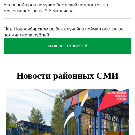
Условный срок получил бердский подросток за
мошенничество на 3,5 миллиона
Под Новосибирском рыбак случайно поймал осетра за
полмиллиона рублей
БОЛЬШЕ НОВОСТЕЙ
Мартышки Бразза с модной стрижкой стали звездами
Новосибирского зоопарка
Премии самому себе обернулись делом для директора
котельных под Новосибирском
Более 7 тысяч новосибирцев получили прибавку к пенсии
от СФР
Ветеран СВО выявил рак на бесплатной диспансеризации
в Новосибирске