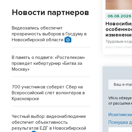
Новости партнеров
06.08.2026
Новосиби
Видеозапись обеспечит
особенно
прозрачность выборов в Госдуму в
изменени
Новосибирской области
Трудовым код
внесения изме
В память о подвиге: «Ростелеком»
проведет кибертурнир «Битва за
Москву»
700 участников соберёт Сбер на
Всероссийский слёт волонтёров в
VN.ru обязуе
Красноярске
от рассылки
Искитимски
Честный выбор: видеонаблюдение
обеспечит объективность
Психушка д
результатов ЕДГ в Новосибирской