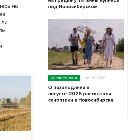
на грядке у Татьяны Купиной
десь на
под Новосибирском
за
 ли
ям.
й
развлечения
05.08.2026
О похолодании в
августе-2026 рассказали
синоптики в Новосибирске