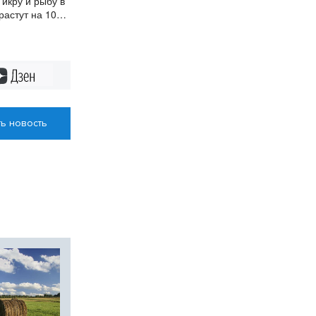
икру и рыбу в
астут на 10-
Дзен
ь новость