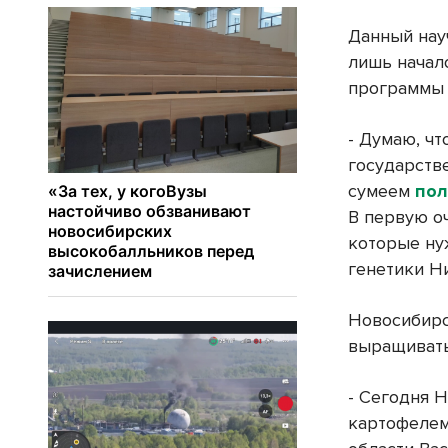
Данный нау
лишь начал
программы 
- Думаю, чт
государств
сумеем
пол
В первую оч
которые нуж
генетики Н
Новосибирс
выращивать
- Сегодня 
картофелем