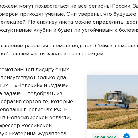
ожаем могут похвастаться не все регионы России. З
мерам приходят ученые. Они уверены, что будущее 
селекцией. По анализу листа можно определить, даст
родуктивные клубни и будет ли устойчивым к болезн
равление развития - семеноводство. Сейчас семенно
по большей части закупают за границей.
посмотрим топ лидирующих
 присутствуют только два
ых – «Невский» и «Удача».
а задача – подобрать из
ообразия сортов те, которые
ребованы в регионах РФ. В
и в Новосибирской области, -
офессор Российской
аук Екатерина Журавлева.
05.08.2016