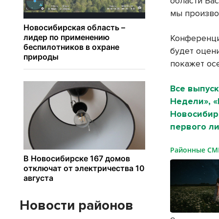
области Ва
мы произво
Конференци
будет оцени
покажет ос
Все выпуск
Недели», 
Новосибирс
первого ли
Районные С
Новости районов