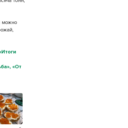
сяча тонн,
и можно
рожай,
«Итоги
ба», «От