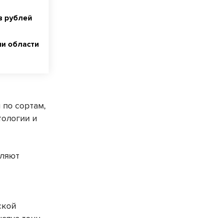
в рублей
ии области
 по сортам,
тологии и
оляют
ской