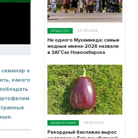
общество
05.08.2026
Ни одного Мухаммеда: самые
модные имена-2026 назвали
в ЗАГСах Новосибирска
 семинар о
ать, какого
реобладать
картофелем
остранные
ные.
развлечения
04.08.2026
Рекордный баклажан вырос