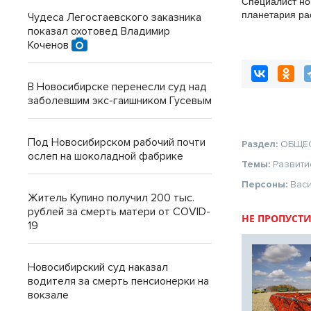
Специалист но
планетария ра
Чудеса Легостаевского заказника
главных астро
показал охотовед Владимир
событиях авгу
Коченов
В Новосибирске перенесли суд над
заболевшим экс-гаишником Гусевым
Под Новосибирском рабочий почти
Раздел:
ОБЩЕ
ослеп на шоколадной фабрике
Темы:
Развити
Персоны:
Вас
Житель Купино получил 200 тыс.
рублей за смерть матери от COVID-
НЕ ПРОПУСТИ
19
Новосибирский суд наказал
водителя за смерть пенсионерки на
вокзале