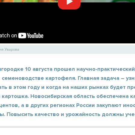
ия Уварова
городке 10 августа прошел научно-практический
 семеноводстве картофеля. Главная задача – узн
ть в этом году и когда на наших рынках будет п
я картошка. Новосибирская область обеспечена 
центов, а в других регионах России закупают ин
ы. Повысить качество и урожайность должны уче