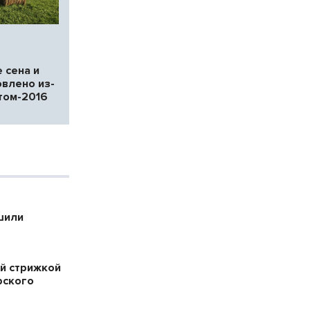
 сена и
овлено из-
том-2016
шили
й стрижкой
рского