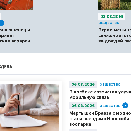
03.08.2016
ОБЩЕСТВО
онн пшеницы
Втрое меньше
правят
сенажа загот
ские аграрии
за дождей ле
ЗДЕЛА
06.08.2026
ОБЩЕСТВО
В посёлке связистов улуч
мобильную связь
06.08.2026
ОБЩЕСТВО
Мартышки Бразза с модно
стали звездами Новосиби
зоопарка