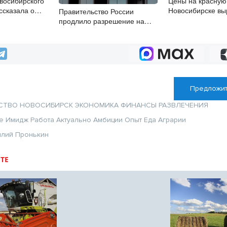
восибирского
Цены на красную 
ссказала о
Новосибирске выр
Правительство России
номических
20%
продлило разрешение на
ста
выпуск бензина «Евро-3»
Предложит
СТВО
НОВОСИБИРСК
ЭКОНОМИКА
ФИНАНСЫ
РАЗВЛЕЧЕНИЯ
е
Имидж
Работа
Актуально
Амбиции
Опыт
Еда
Аграрии
илий Пронькин
ТЕ