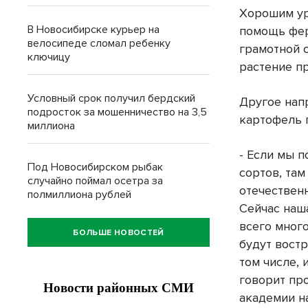
Хорошим ур
В Новосибирске курьер на
помощь фер
велосипеде сломал ребенку
грамотной 
ключицу
растение п
Условный срок получил бердский
Другое нап
подросток за мошенничество на 3,5
картофель 
миллиона
- Если мы 
Под Новосибирском рыбак
сортов, там
случайно поймал осетра за
отечественн
полмиллиона рублей
Сейчас наш
всего мног
БОЛЬШЕ НОВОСТЕЙ
будут вост
том числе, 
говорит пр
академии н