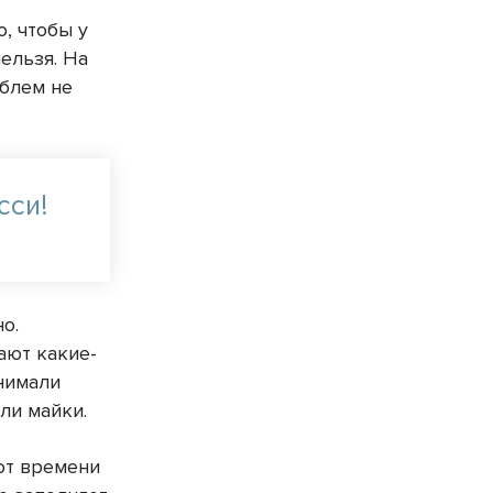
о, чтобы у
ельзя. На
облем не
сси!
о.
лают какие-
снимали
ли майки.
от времени