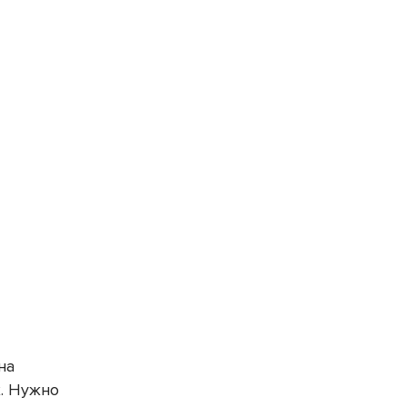
на
х. Нужно