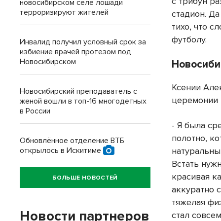
с трибун ра
новосибирском селе лошади
терроризируют жителей
стадион. Д
тихо, что с
футболу.
Инвалид получил условный срок за
избиение врачей протезом под
Новосибирском
Новосиби
Ксении Але
Новосибирский преподаватель с
церемонии 
женой вошли в топ-16 многодетных
в России
- Я была ср
полотно, ко
Обновлённое отделение ВТБ
натуральны
открылось в Искитиме
Встать нуж
красивая к
БОЛЬШЕ НОВОСТЕЙ
аккуратно с
тяжелая фи
Новости партнеров
стал совсе