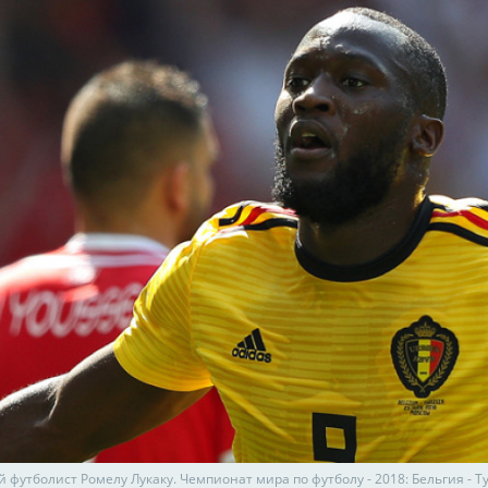
 футболист Ромелу Лукаку. Чемпионат мира по футболу - 2018: Бельгия - Тун