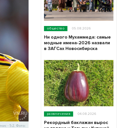
общество
05.08.2026
Ни одного Мухаммеда: самые
модные имена-2026 назвали
в ЗАГСах Новосибирска
развлечения
04.08.2026
Рекордный баклажан вырос
ис - 5:2. Фото: