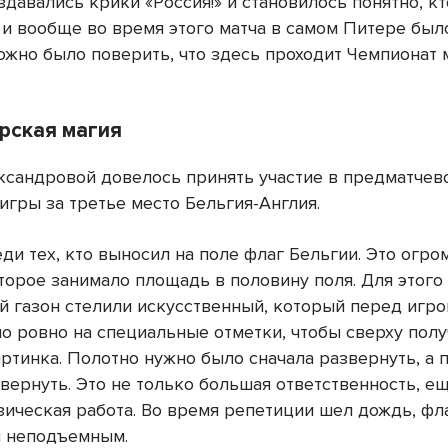
здавались крики «Россия!» и становилось понятно, к
а и вообще во время этого матча в самом Питере был
ложно было поверить, что здесь проходит Чемпионат 
рская магия
ксандровой довелось принять участие в предматчев
игры за третье место Бельгия-Англия.
еди тех, кто выносил на поле флаг Бельгии. Это огро
торое занимало площадь в половину поля. Для этого
й газон стелили искусственный, который перед игро
но ровно на специальные отметки, чтобы сверху пол
артинка. Полотно нужно было сначала развернуть, а 
вернуть. Это не только большая ответственность, е
зическая работа. Во время репетиции шел дождь, фл
м неподъемным.