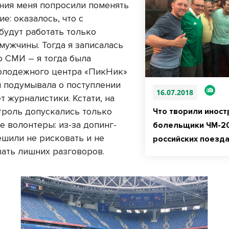
ния меня попросили поменять
е: оказалось, что с
будут работать только
мужчины. Тогда я записалась
о СМИ – я тогда была
олодежного центра «ПикНик»
и подумывала о поступлении
16.07.2018
т журналистики. Кстати, на
троль допускались только
Что творили инос
е волонтеры: из-за допинг-
болельщики ЧМ-20
ешили не рисковать и не
российских поезда
ать лишних разговоров.