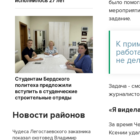
было помог
мероприяти
задание.
К при
работа
не де
Задача - см
журналисто
«Я видела
Новости районов
За время Ч
Чудеса Легостаевского заказника
Ксении уда
показал охотовед Владимир