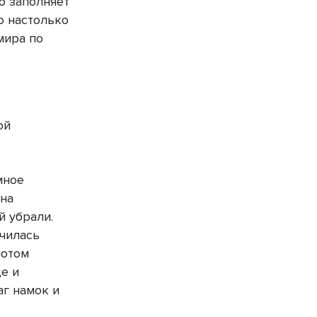
то заполняет
о настолько
мира по
ой
мное
 на
й убрали.
училась
потом
ще и
аг намок и