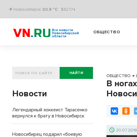
Новосибирск
20.8 °C
$82.17↑
Все новости
ОБЩЕСТВО
Новосибирской
области
НАЙТИ
ОБЩЕСТВО
→
В ногах
Новости
Новоси
Легендарный хоккеист Тарасенко
вернулся к брату в Новосибирск
20.07.201
Новосибирец подарил «боевую