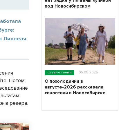
на грядке у Татьяны Купиной
под Новосибирском
работала
урге:
ла Лионеля
Ксения
развлечения
05.08.2026
йте. Потом
О похолодании в
августе-2026 рассказали
беседование
синоптики в Новосибирске
ультатам
е в резерв.