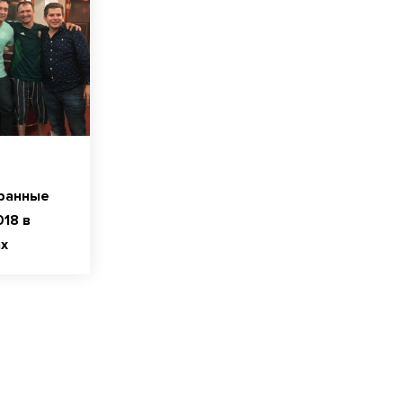
транные
18 в
х