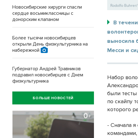
Rodolfo Buhrer
Новосибирские хирурги спасли
сердце восьмиклассницы с
донорским клапаном
В течен
волонтером
Более тысячи новосибирцев
выносила 
открыли День физкультурника на
Месси и си
набережной
Губернатор Андрей Травников
подравил новосибирцев с Днем
Набор волон
физкультурника
Александро
были тесты
БОЛЬШЕ НОВОСТЕЙ
по скайпу т
которого р
- Сначала я
командами,