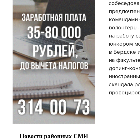
собеседова
предпочтени
командами 
волонтеры-
на работу с
юнкором м
в Бердске 
на факульте
допинг-кон
иностранны
скандала р
провоциров