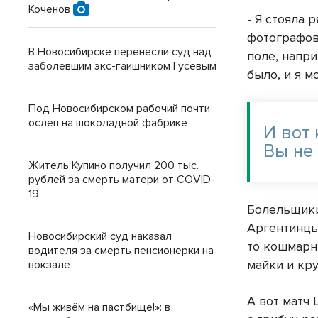
Коченов
- Я стояла 
фотографов 
В Новосибирске перенесли суд над
поле, напри
заболевшим экс-гаишником Гусевым
было, и я м
Под Новосибирском рабочий почти
ослеп на шоколадной фабрике
И вот
Вы не 
Житель Купино получил 200 тыс.
рублей за смерть матери от COVID-
19
Болельщики
Аргентинцы 
Новосибирский суд наказал
то кошмарн
водителя за смерть пенсионерки на
майки и кр
вокзале
А вот матч
«Мы живём на пастбище!»: в