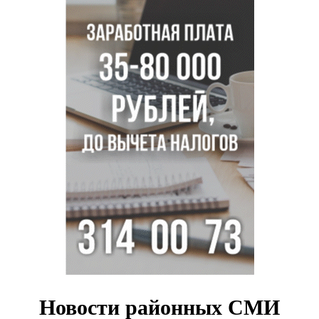
Легендарный хоккеист Тарасенко вернулся к брату в
Новосибирск
Новосибирец подарил «боевую десятку» для эвакуации
раненых на СВО