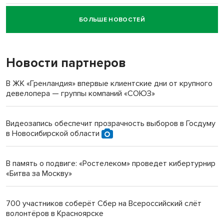
БОЛЬШЕ НОВОСТЕЙ
Новосибирский суд наказал водителя за смерть
пенсионерки на вокзале
Новости партнеров
«Мы живём на пастбище!»: в новосибирском селе лошади
терроризируют жителей
В ЖК «Гренландия» впервые клиентские дни от крупного
девелопера — группы компаний «СОЮЗ»
Инвалид получил условный срок за избиение врачей
протезом под Новосибирском
Видеозапись обеспечит прозрачность выборов в Госдуму
в Новосибирской области
Новосибирский преподаватель с женой вошли в топ-16
многодетных в России
В память о подвиге: «Ростелеком» проведет кибертурнир
«Битва за Москву»
Обновлённое отделение ВТБ открылось в Искитиме
700 участников соберёт Сбер на Всероссийский слёт
волонтёров в Красноярске