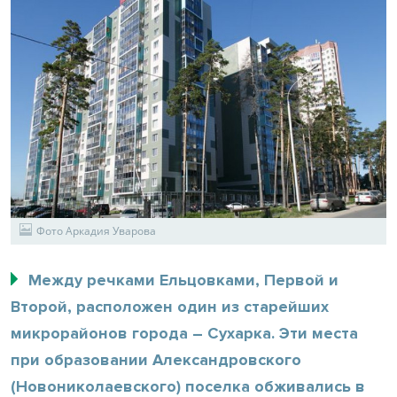
Фото Аркадия Уварова
Между речками Ельцовками, Первой и
Второй, расположен один из старейших
микрорайонов города – Сухарка. Эти места
при образовании Александровского
(Новониколаевского) поселка обживались в