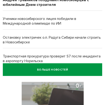
Андрей Травников поздравил новосибирцев с
юбилейным Днем строителя
Ученики новосибирского лицея победили в
Международной олимпиаде по ИИ
Остановку электричек о.п. Радуга Сибири начали строить
в Новосибирске
Транспортная прокуратура проверит S7 после инцидента
в аэропорту Норильска
БОЛЬШЕ НОВОСТЕЙ
500 литров ухи сварили новосибирцам на
Бугринском пляже
Под Новосибирском двое пострадали в ДТП с
перевернувшейся «ГАЗелью»