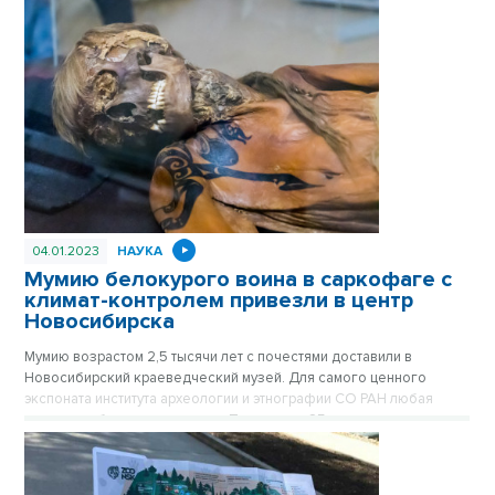
04.01.2023
НАУКА
Мумию белокурого воина в саркофаге с
климат-контролем привезли в центр
Новосибирска
Мумию возрастом 2,5 тысячи лет с почестями доставили в
Новосибирский краеведческий музей. Для самого ценного
экспоната института археологии и этнографии СО РАН любая
поездка – большая редкость. Последние 25 лет сосед
знаменитой принцессы Укока выезжает из Академгородка
только по самым важным поводам. Чуть больше двух месяцев
мумия родом с Алтая будет находиться в центре Новосибирска.