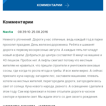
КОММЕНТАРИИ
Комментарии
Nastia
08:39:10 25.08.2016
Немного уточнений. Дороги у нас отличные, ведь каждый год в парке
прохолит праздник День железнодорожника. Ребята и шаманят
дороги к первому воскресенью августа. А каждые пять лет кладут
новый асфальт. Добраться до центра составляет 8 минут на машине и
40 пешком. Пробок нет. А лифты сжигают потому что местным
жителям не нравиться, что пришли строители и уничтожили вековые
сосны, где когда-то росла ягода и грибы. И все жили мирно. А сейчас
приехало куча народу, загадили лес, заставили машинами, плевать
хотели на местных жителей, перегородили дороги, загородили весь
свет от солнца. Куча нового народа, разного. А освещение сделали в
этом году. Сам мэр приезжал и позже отсыпали дороги в часном
секторе и провели свет. Мы ждали этого со дня своего рождения.