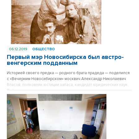
шестидесятых. Опубликовано в газете «Вечерний Новосибирск»
№49 от 6 декабря 2019 года.
06.12.2019
ОБЩЕСТВО
Первый мэр Новосибирска был австро-
венгерским подданным
Историей своего предка — родного брата прадеда — поделился
с «Вечерним Новосибирском» москвич Александр Николаевич
Власов, полковник юстиции запаса, кандидат юридических наук.
Публикуем результаты его расследования, которыми он пролил
свет на далекие страницы прошлого нашего города, в
сокращенном варианте. Опубликовано в газете «Вечерний
Новосибирск» №49 от 6 декабря 2019 года.