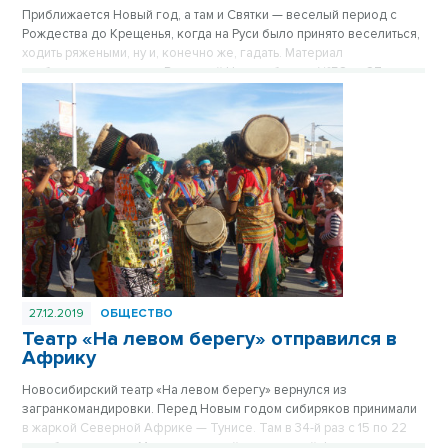
Приближается Новый год, а там и Святки — веселый период с
Рождества до Крещенья, когда на Руси было принято веселиться,
ходить ряжеными, ну и, конечно же, гадать. Материал
опубликован в газете «Вечерний Новосибирск» №52 от 27
декабря 2019 года.
27.12.2019
ОБЩЕСТВО
Театр «На левом берегу» отправился в
Африку
Новосибирский театр «На левом берегу» вернулся из
загранкомандировки. Перед Новым годом сибиряков принимали
в жаркой Северной Африке — Тунисе. Там в 34-й раз с 15 по 22
декабря проходил Международный театральный фестиваль