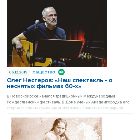
того, впервые на дистанцию вышли любители — начинающие
спортсмены, которые освоили азы мастерства на чистом
энтузиазме, своими силами. Опубликовано в газете «Вечерний
Новосибирск» №50 от 13 декабря 2019 года.
06.12.2019
ОБЩЕСТВО
Олег Нестеров: «Наш спектакль - о
неснятых фильмах 60-х»
В Новосибирске начался традиционный Международный
Рождественский фестиваль. В Доме ученых Академгородка его
открывал спектакль-концерт «Из жизни планет» легендарной
московской группы «Мегаполис». На второй день фестиваля
проект перекочевал на малую сцену Новосибирской
филармонии. Между показами 2 и 3 декабря «Вечерний
Новосибирск» поговорил с Олегом Нестеровым о том, какие
надежды он связывает с Академгородком, и о неснятых фильмах