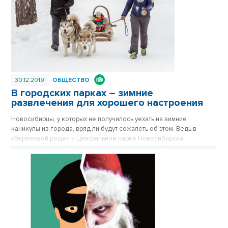
30.12.2019
ОБЩЕСТВО
В городских парках – зимние
развлечения для хорошего настроения
Новосибирцы, у которых не получилось уехать на зимние
каникулы из города, вряд ли будут сожалеть об этом. Ведь в
«Березовой роще» и Центральном парке Новосибирска
организован целый комплекс зимних развлечений на все вкусы.
Материал опубликован в газете «Вечерний Новосибирск» №52 от
27 декабря 2019 года.