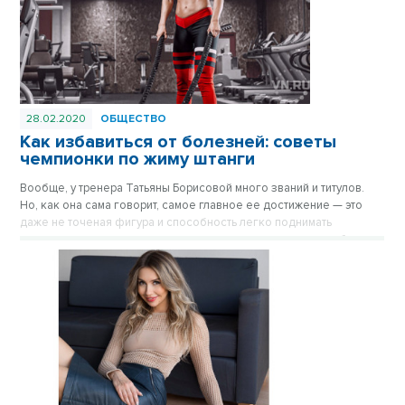
28.02.2020
ОБЩЕСТВО
Как избавиться от болезней: советы
чемпионки по жиму штанги
Вообще, у тренера Татьяны Борисовой много званий и титулов.
Но, как она сама говорит, самое главное ее достижение — это
даже не точеная фигура и способность легко поднимать
многокилограммовые гири, а возможность чувствовать себя
совершенно здоровым человеком. И чтобы все это стало
реальностью, для начала нужно было всего лишь… обнулиться.
Материал опубликован в газете «Вечерний Новосибирск» №2 от
28 февраля 2020 года.