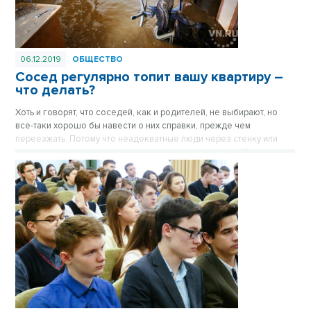
06.12.2019
ОБЩЕСТВО
Сосед регулярно топит вашу квартиру –
что делать?
Хоть и говорят, что соседей, как и родителей, не выбирают, но
все-таки хорошо бы навести о них справки, прежде чем
переезжать. Потому что неадекватные люди через стенку или
наверху могут испортить ваш с таким трудом созданный уют.
Опубликовано в газете «Вечерний Новосибирск» №49 от 6
декабря 2019 года.