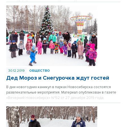
живут 10 бабушек и дедушек. Их семья Мосиных когда-то
усыновила в Новосибирске. Публикуется повторно в рубрике
«Лучшие материалы VN.RU 2019».
30.12.2019
ОБЩЕСТВО
Дед Мороз и Снегурочка ждут гостей
В дни новогодних каникул в парках Новосибирска состоятся
развлекательные мероприятия. Материал опубликован в газете
«Вечерний Новосибирск» №52 от 27 декабря 2019 года.