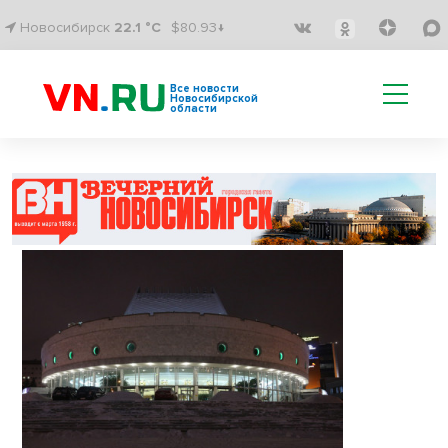
Новосибирск
22.1 °C
$80.93↓
Все новости
Новосибирской
области