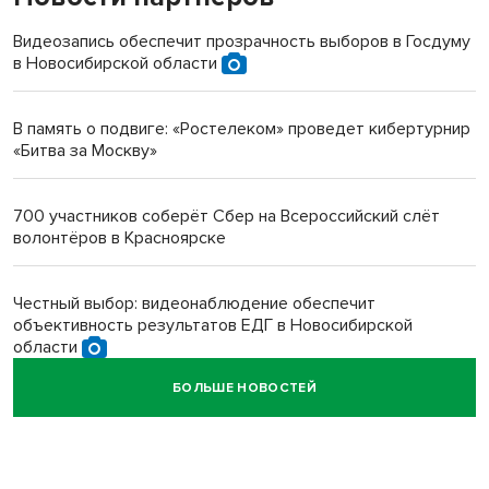
терроризируют жителей
Видеозапись обеспечит прозрачность выборов в Госдуму
в Новосибирской области
Инвалид получил условный срок за избиение врачей
протезом под Новосибирском
В память о подвиге: «Ростелеком» проведет кибертурнир
«Битва за Москву»
Новосибирский преподаватель с женой вошли в топ-16
многодетных в России
700 участников соберёт Сбер на Всероссийский слёт
волонтёров в Красноярске
Обновлённое отделение ВТБ открылось в Искитиме
Честный выбор: видеонаблюдение обеспечит
объективность результатов ЕДГ в Новосибирской
области
БОЛЬШЕ НОВОСТЕЙ
Кибертанки пошли в бой: «Ростелеком» объявляет
участников «Битвы заводов» от Новосибирской
области