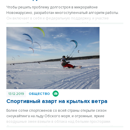
Чтобы решить проблему долгостроя в микрорайоне
Новомарусино, разработан многоступенчатый алгоритм работы.
Он включает в себя и федеральную поддержку, и участие
инвестора. Тем временем новоселья ждут 660 семей, вложивших
деньги в долгую стройку. Опубликовано в газете «Вечерний
Новосибирск» №50 от 13 декабря 2019 года.
13.12.2019
ОБЩЕСТВО
Спортивный азарт на крыльях ветра
Более сотни спортсменов со всей страны открыли сезон
сноукайтинга на льду Обского моря, и огромные, яркие
воздушные змеи взмыли в облака над белыми просторами.
Сюрпризом состязаний стали грандиозные детские гонки. Кроме