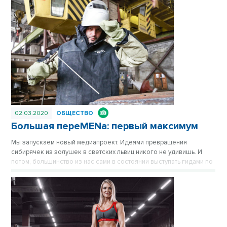
воркшопы на такие темы, как брендинг, ведение переговоров,
стратегическое планирование, финансовая грамотность,
государственная поддержка. Материал опубликован в журнале
«Вечерний Новосибирск» №3 от 27 марта 2020 года.
02.03.2020
ОБЩЕСТВО
Большая переMENа: первый максимум
Мы запускаем новый медиапроект. Идеями превращения
сибирячек из золушек в светских львиц никого не удивишь. И
потом, большинство из нас сами в состоянии выступать гидами по
стилю, правда? Другое дело — наши кавалеры. Они делают вид,
что мода их не интересует, и страшно боятся примерочных… Так
ли это на самом деле? Материал опубликован в газете «Вечерний
Новосибирск» №2 от 28 февраля 2020 года.