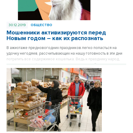
30.12.2019
ОБЩЕСТВО
Мошенники активизируются перед
Новым годом – как их распознать
В ажиотаже предновогодних праздников легко попасться на
удочку негодяев, рассчитывающих на нашу готовность в эти дни
потратить все содержимое кошелька. Ведь к празднику народ,
как правило, собирает некую сумму на подарки. Для жуликов всех
мастей наступает урожайное время, когда они могут нажиться на
доверчивости. Материал опубликован в газете «Вечерний
Новосибирск» №52 от 27 декабря 2019 года.