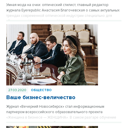
Умная мода на очки: оптический стилист, главный редактор
журнала Eyerepublic Анастасия Благочевская о самых актуальных
трендах современной оптической индустрии специально для
«Вечернего Новосибирска». Материал опубликован в журнале
«Вечерний Новосибирск» №3 от 27 марта 2020 года.
27.03.2020
ОБЩЕСТВО
Ваше бизнес-величество
Журнал «Вечерний Новосибирск» стал информационным
партнером всероссийского образовательного проекта
«Женщина в Бизнесе — ЖЕНЩИНА». В самом разгаре обучение
участниц десятого потока. Лекции, тренинги, мастер-классы и