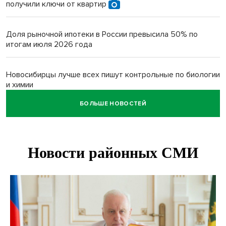
получили ключи от квартир
Доля рыночной ипотеки в России превысила 50% по
итогам июля 2026 года
Новосибирцы лучше всех пишут контрольные по биологии
и химии
БОЛЬШЕ НОВОСТЕЙ
Нейросеть для диагностики депрессии в крови создали в
Новосибирске
Двум бойцам СВО после минно-взрывной травмы
«оживили» нервы в Новосибирске
Персидский ковер «108 шахов» впервые вывезли из музея
Востока в Новосибирск