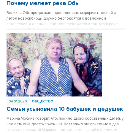
Почему мелеет река Обь
Великая Обь продолжает преподносить сюрпризы: весной и
летом новосибирцы дружно беспокоятся о возможном
затоплении, а осенью, наоборот, тревожатся о том, что в реке
мало воды. Публикуется повторно в рубрике «Лучшие материалы
VN.RU 2019».
04.01.2020
ОБЩЕСТВО
Семья усыновила 10 бабушек и дедушек
Марина Мосина говорит, что, помимо двоих собственных детей, у
нее есть еще десять приемных. Вот только эти приемные в два
раза старше самой Марины — вместе с женщиной и ее мужем