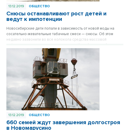
13.12.2019
ОБЩЕСТВО
Снюсы останавливают рост детей и
ведут к импотенции
Новосибирские дети попали в зависимость от новой моды на
сосательно-жевательные табачные смеси — снюсы. Об этом
недавно зазвонили во все колокола средства массовой
информации и контролирующие органы. Как уберечь ребенка от
«конфетки с сюрпризом», читайте в материале «Вечернего
Новосибирска». Опубликовано в №50 от 13 декабря 2019 года.
13.12.2019
ОБЩЕСТВО
660 семей ждут завершения долгостроя
в Новомарусино