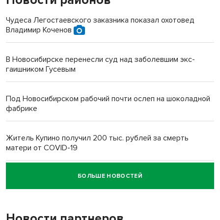
Новости районов
Чудеса Легостаевского заказника показал охотовед
Владимир Коченов
В Новосибирске перенесли суд над заболевшим экс-
гаишником Гусевым
Под Новосибирском рабочий почти ослеп на шоколадной
фабрике
Житель Купино получил 200 тыс. рублей за смерть
матери от COVID-19
БОЛЬШЕ НОВОСТЕЙ
Новосибирский суд наказал водителя за смерть
пенсионерки на вокзале
Новости партнеров
«Мы живём на пастбище!»: в новосибирском селе лошади