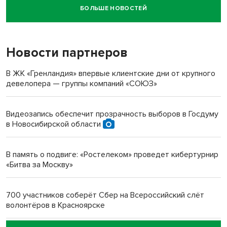
БОЛЬШЕ НОВОСТЕЙ
Новосибирский суд наказал водителя за смерть
пенсионерки на вокзале
Новости партнеров
«Мы живём на пастбище!»: в новосибирском селе лошади
терроризируют жителей
В ЖК «Гренландия» впервые клиентские дни от крупного
девелопера — группы компаний «СОЮЗ»
Инвалид получил условный срок за избиение врачей
протезом под Новосибирском
Видеозапись обеспечит прозрачность выборов в Госдуму
в Новосибирской области
Новосибирский преподаватель с женой вошли в топ-16
многодетных в России
В память о подвиге: «Ростелеком» проведет кибертурнир
«Битва за Москву»
Обновлённое отделение ВТБ открылось в Искитиме
700 участников соберёт Сбер на Всероссийский слёт
волонтёров в Красноярске