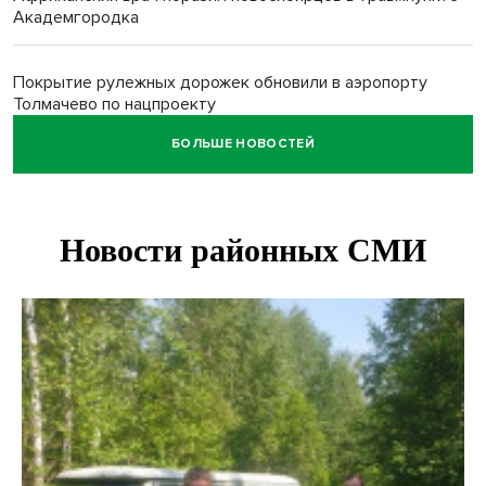
Академгородка
Покрытие рулежных дорожек обновили в аэропорту
Толмачево по нацпроекту
БОЛЬШЕ НОВОСТЕЙ
В Новосибирске зафиксирован рост заболеваемости
энтеровирусной инфекцией
В Новосибирске осудили внука за продажу дедова ружья
псевдо-мигранту
В Новосибирске по КРТ сдали первую очередь
миниполиса «Фора»
О пустырях в центре Новосибирска из-за лимита
площади КРТ предупредили эксперты