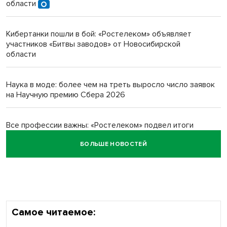
Инвалид получил условный срок за избиение врачей
области
протезом под Новосибирском
Кибертанки пошли в бой: «Ростелеком» объявляет
Новосибирский преподаватель с женой вошли в топ-16
участников «Битвы заводов» от Новосибирской
многодетных в России
области
Обновлённое отделение ВТБ открылось в Искитиме
Наука в моде: более чем на треть выросло число заявок
на Научную премию Сбера 2026
Все профессии важны: «Ростелеком» подвел итоги
всероссийского флешмоба #явлияю
БОЛЬШЕ НОВОСТЕЙ
Сибирские пенсионеры говорят «спасибо» интернету
Самое читаемое: