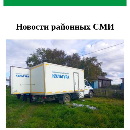
Андрей Травников поблагодарил новосибирских
строителей за вклад в развитие региона
Новосибирский метрополитен начал ремонт входа на
«Красном проспекте»
Полтонны киви для пациентов закупит больница в
Новосибирске
Ход королевы: осужденная из Новосибирска завоевала
бронзу чемпионата по шахматам