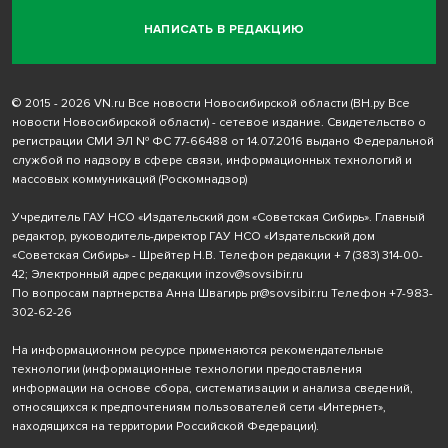
НАПИСАТЬ В РЕДАКЦИЮ
© 2015 - 2026 VN.ru Все новости Новосибирской области (ВН.ру Все
новости Новосибирской области) - сетевое издание. Свидетельство о
регистрации СМИ ЭЛ № ФС 77-66488 от 14.07.2016 выдано Федеральной
службой по надзору в сфере связи, информационных технологий и
массовых коммуникаций (Роскомнадзор)
Учредитель ГАУ НСО «Издательский дом «Советская Сибирь». Главный
редактор, руководитель-директор ГАУ НСО «Издательский дом
«Советская Сибирь» - Шрейтер Н.В. Телефон редакции
+ 7 (383) 314-00-
42
; Электронный адрес редакции
inzov@sovsibir.ru
По вопросам партнерства Анна Швагирь
pr@sovsibir.ru
Телефон
+7-983-
302-62-26
На информационном ресурсе применяются рекомендательные
технологии
(информационные технологии предоставления
информации на основе сбора, систематизации и анализа сведений,
относящихся к предпочтениям пользователей сети «Интернет»,
находящихся на территории Российской Федерации).