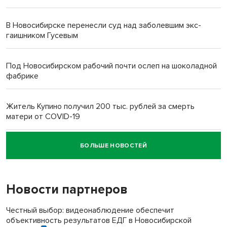
В Новосибирске перенесли суд над заболевшим экс-
гаишником Гусевым
Под Новосибирском рабочий почти ослеп на шоколадной
фабрике
Житель Купино получил 200 тыс. рублей за смерть
матери от COVID-19
БОЛЬШЕ НОВОСТЕЙ
Новосибирский суд наказал водителя за смерть
пенсионерки на вокзале
Новости партнеров
«Мы живём на пастбище!»: в новосибирском селе лошади
терроризируют жителей
Честный выбор: видеонаблюдение обеспечит
объективность результатов ЕДГ в Новосибирской