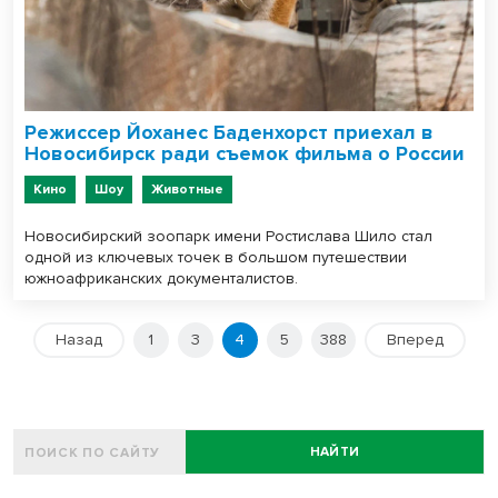
Режиссер Йоханес Баденхорст приехал в
Новосибирск ради съемок фильма о России
Кино
Шоу
Животные
Новосибирский зоопарк имени Ростислава Шило стал
одной из ключевых точек в большом путешествии
южноафриканских документалистов.
Назад
1
3
4
5
388
Вперед
НАЙТИ