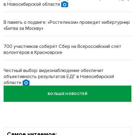
в Новосибирской области
Инвалид получил условный срок за избиение врачей
протезом под Новосибирском
В память о подвиге: «Ростелеком» проведет кибертурнир
«Битва за Москву»
Новосибирский преподаватель с женой вошли в топ-16
многодетных в России
700 участников соберёт Сбер на Всероссийский слёт
волонтёров в Красноярске
Обновлённое отделение ВТБ открылось в Искитиме
Честный выбор: видеонаблюдение обеспечит
объективность результатов ЕДГ в Новосибирской
области
БОЛЬШЕ НОВОСТЕЙ
Кибертанки пошли в бой: «Ростелеком» объявляет
участников «Битвы заводов» от Новосибирской
области
Самое читаемое: