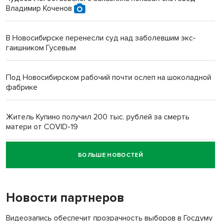
Владимир Коченов
В Новосибирске перенесли суд над заболевшим экс-
гаишником Гусевым
Под Новосибирском рабочий почти ослеп на шоколадной
фабрике
Житель Купино получил 200 тыс. рублей за смерть
матери от COVID-19
БОЛЬШЕ НОВОСТЕЙ
Новосибирский суд наказал водителя за смерть
пенсионерки на вокзале
Новости партнеров
«Мы живём на пастбище!»: в новосибирском селе лошади
терроризируют жителей
Видеозапись обеспечит прозрачность выборов в Госдуму