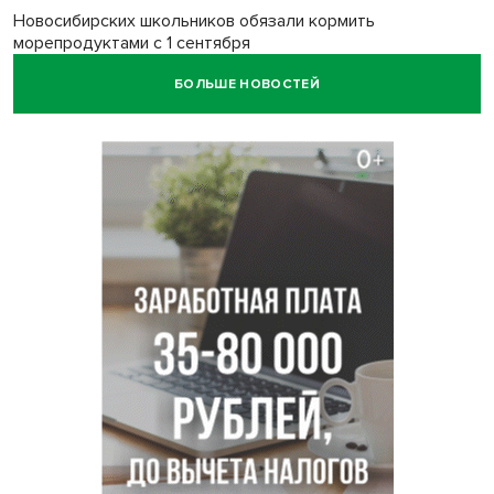
Новосибирских школьников обязали кормить
морепродуктами с 1 сентября
БОЛЬШЕ НОВОСТЕЙ
Июль-2026 вошел в топ-6 самых жарких за все время
метеонаблюдений в Новосибирске
Секрет при выборе макарон раскрыла новосибирцам
эксперт Ольга Широкова
Перец-змея вырос в огороде жительницы
Каргата
Полная программа празднования Дня физкультурника
опубликована в Новосибирске