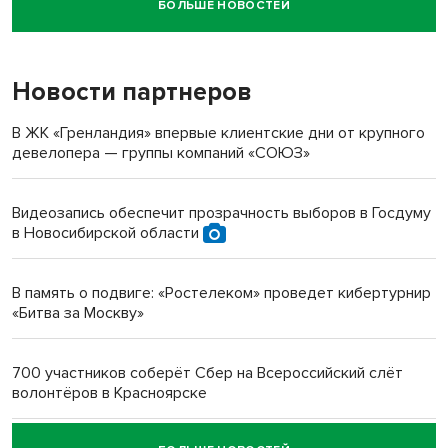
БОЛЬШЕ НОВОСТЕЙ
Новосибирский суд наказал водителя за смерть
пенсионерки на вокзале
Новости партнеров
«Мы живём на пастбище!»: в новосибирском селе лошади
терроризируют жителей
В ЖК «Гренландия» впервые клиентские дни от крупного
девелопера — группы компаний «СОЮЗ»
Инвалид получил условный срок за избиение врачей
протезом под Новосибирском
Видеозапись обеспечит прозрачность выборов в Госдуму
в Новосибирской области
Новосибирский преподаватель с женой вошли в топ-16
многодетных в России
В память о подвиге: «Ростелеком» проведет кибертурнир
«Битва за Москву»
Обновлённое отделение ВТБ открылось в Искитиме
700 участников соберёт Сбер на Всероссийский слёт
волонтёров в Красноярске