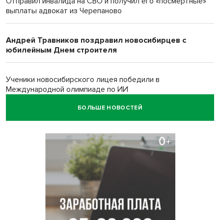
Отправил инвалида на СВО и получил его «посмертные»
выплаты адвокат из Черепаново
Андрей Травников поздравил новосибирцев с
юбилейным Днем строителя
Ученики новосибирского лицея победили в
Международной олимпиаде по ИИ
БОЛЬШЕ НОВОСТЕЙ
Остановку электричек о.п. Радуга Сибири начали строить
в Новосибирске
Транспортная прокуратура проверит S7 после инцидента
в аэропорту Норильска
500 литров ухи сварили новосибирцам на
Бугринском пляже