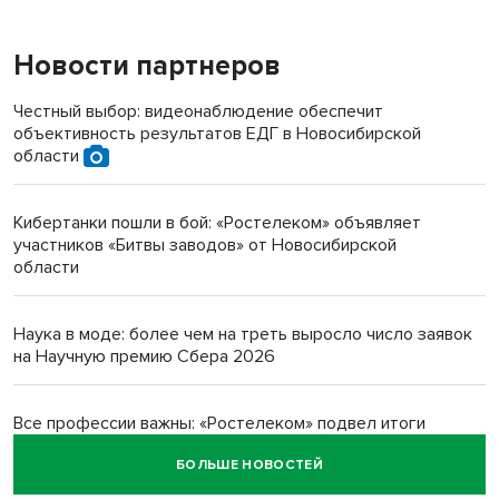
Новости партнеров
«Мы живём на пастбище!»: в новосибирском селе лошади
терроризируют жителей
Честный выбор: видеонаблюдение обеспечит
объективность результатов ЕДГ в Новосибирской
Инвалид получил условный срок за избиение врачей
области
протезом под Новосибирском
Кибертанки пошли в бой: «Ростелеком» объявляет
Новосибирский преподаватель с женой вошли в топ-16
участников «Битвы заводов» от Новосибирской
многодетных в России
области
Обновлённое отделение ВТБ открылось в Искитиме
Наука в моде: более чем на треть выросло число заявок
на Научную премию Сбера 2026
Все профессии важны: «Ростелеком» подвел итоги
всероссийского флешмоба #явлияю
БОЛЬШЕ НОВОСТЕЙ