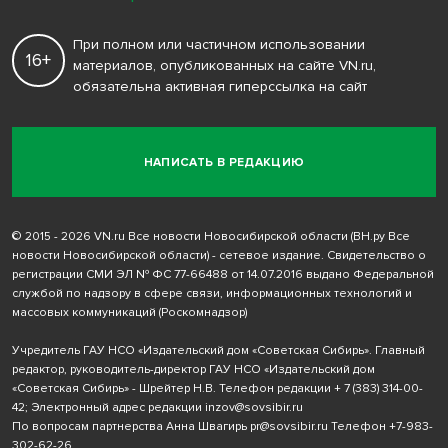
При полном или частичном использовании
16+
материалов, опубликованных на сайте VN.ru,
обязательна активная гиперссылка на сайт
НАПИСАТЬ В РЕДАКЦИЮ
© 2015 - 2026 VN.ru Все новости Новосибирской области (ВН.ру Все
новости Новосибирской области) - сетевое издание. Свидетельство о
регистрации СМИ ЭЛ № ФС 77-66488 от 14.07.2016 выдано Федеральной
службой по надзору в сфере связи, информационных технологий и
массовых коммуникаций (Роскомнадзор)
Учредитель ГАУ НСО «Издательский дом «Советская Сибирь». Главный
редактор, руководитель-директор ГАУ НСО «Издательский дом
«Советская Сибирь» - Шрейтер Н.В. Телефон редакции
+ 7 (383) 314-00-
42
; Электронный адрес редакции
inzov@sovsibir.ru
По вопросам партнерства Анна Швагирь
pr@sovsibir.ru
Телефон
+7-983-
302-62-26