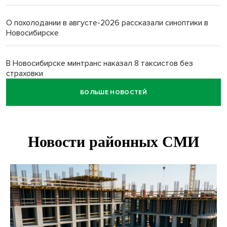
О похолодании в августе-2026 рассказали синоптики в
Новосибирске
В Новосибирске минтранс наказал 8 таксистов без
страховки
БОЛЬШЕ НОВОСТЕЙ
Андрей Травников поблагодарил новосибирских
строителей за вклад в развитие региона
Новосибирский метрополитен начал ремонт входа на
«Красном проспекте»
Полтонны киви для пациентов закупит больница в
Новосибирске
Ход королевы: осужденная из Новосибирска завоевала