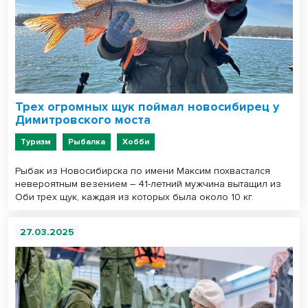
Трех огромных щук поймал новосибирец у
Димитровского моста
Туризм
Рыбалка
Хобби
Рыбак из Новосибирска по имени Максим похвастался
невероятным везением – 41-летний мужчина вытащил из
Оби трех щук, каждая из которых была около 10 кг.
27.03.2025