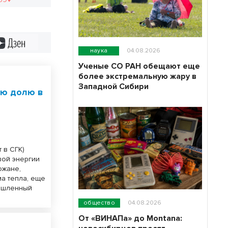
Дзен
наука
04.08.2026
Ученые СО РАН обещают еще
более экстремальную жару в
Западной Сибири
ую долю в
 в СГК)
вой энергии
ожане,
а тепла, еще
мышленный
общество
04.08.2026
От «ВИНАПа» до Montana: