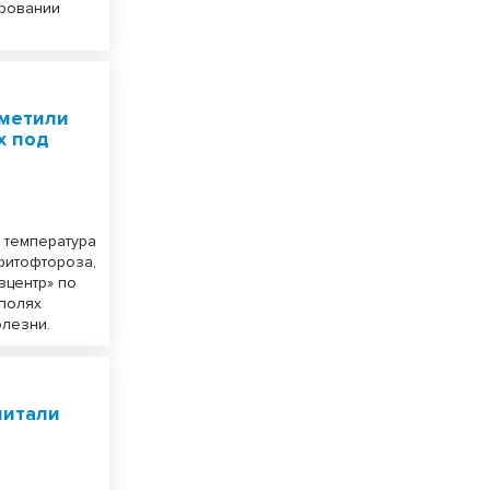
ировании
метили
х под
я температура
фитофтороза,
зцентр» по
 полях
лезни.
читали