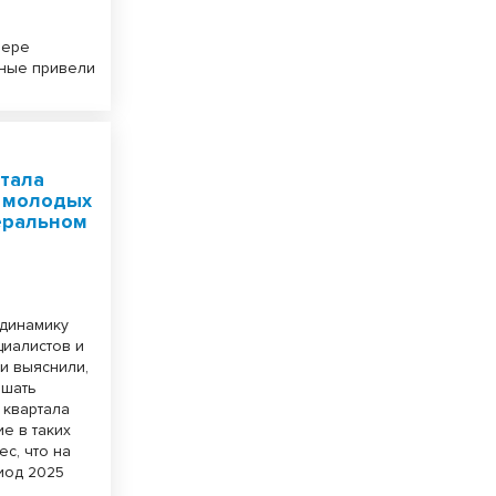
фере
нные привели
стала
 молодых
еральном
 динамику
циалистов и
 и выяснили,
ышать
 квартала
е в таких
с, что на
иод 2025