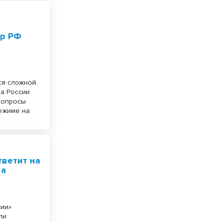
ер РФ
ся сложной.
ва России
 вопросы
ежиме на
тветит на
ва
сии»
ли