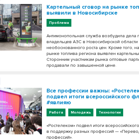
Картельный сговор на рынке то
выявили в Новосибирске
Проблема
Антимонопольная служба возбудила дела 
владельцев АЗС в Новосибирской области 
необоснованного роста цен. Кроме того, н
рынке топлива региона выявлен картельны
Сторонним участникам рынка оптовые парт
продавали по завышенной цене.
Все профессии важны: «Ростеле
подвел итоги всероссийского 
#явлияю
Работа
Молодежь
Технологии
«Ростелеком» подвел итоги всероссийско
в поддержку разных профессий — «Перево
профессий».