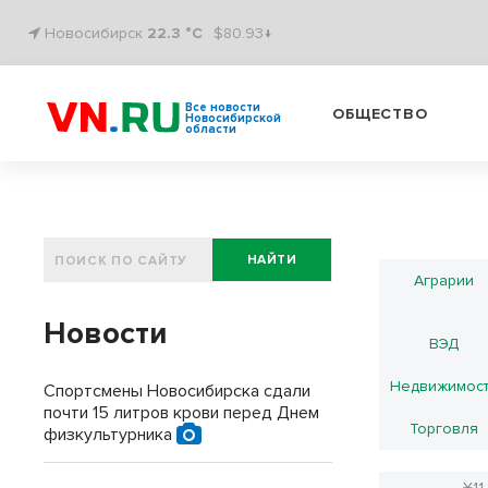
Новосибирск
22.3 °C
$80.93↓
Все новости
ОБЩЕСТВО
Новосибирской
области
НАЙТИ
Аграрии
Новости
ВЭД
Недвижимос
Спортсмены Новосибирска сдали
почти 15 литров крови перед Днем
Торговля
физкультурника
¥11