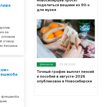
новосибирцев просят
плива
поделиться вещами из 90-х
для музея
против
из-за
а оптовом
й сговор.
ии бензина
финансы
03.08.2026
ком»
Точный график выплат пенсий
флешмоба
и пособий в августе-2026
опубликован в Новосибирске
го флешмоба
дчик