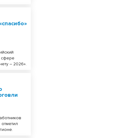
«спасибо»
ийский
в сфере
ету – 2026».
о
рговли
работников
 отметил
гионе.