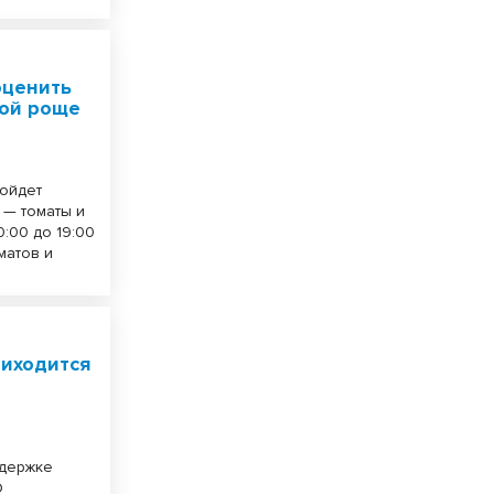
оценить
вой роще
ройдет
 — томаты и
0:00 до 19:00
матов и
риходится
ддержке
О