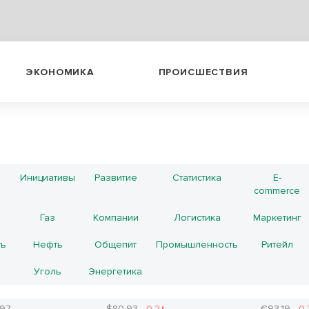
ЭКОНОМИКА
ПРОИСШЕСТВИЯ
Инициативы
Развитие
Статистика
E-
commerce
Газ
Компании
Логистика
Маркетинг
ть
Нефть
Общепит
Промышленность
Ритейл
Уголь
Энергетика
.97
$80.93
-0.2↓
€93.19
-0