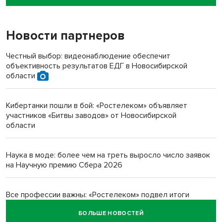
пенсионерки на вокзале
Новости партнеров
«Мы живём на пастбище!»: в новосибирском селе лошади
терроризируют жителей
Честный выбор: видеонаблюдение обеспечит
объективность результатов ЕДГ в Новосибирской
Инвалид получил условный срок за избиение врачей
области
протезом под Новосибирском
Кибертанки пошли в бой: «Ростелеком» объявляет
Новосибирский преподаватель с женой вошли в топ-16
участников «Битвы заводов» от Новосибирской
многодетных в России
области
Обновлённое отделение ВТБ открылось в Искитиме
Наука в моде: более чем на треть выросло число заявок
на Научную премию Сбера 2026
Все профессии важны: «Ростелеком» подвел итоги
всероссийского флешмоба #явлияю
БОЛЬШЕ НОВОСТЕЙ