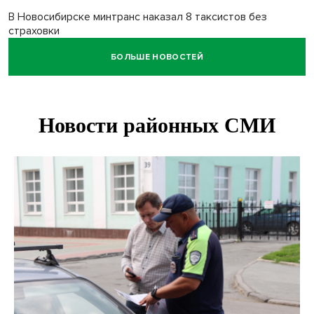
В Новосибирске минтранс наказал 8 таксистов без
страховки
БОЛЬШЕ НОВОСТЕЙ
Андрей Травников поблагодарил новосибирских
строителей за вклад в развитие региона
Новосибирский метрополитен начал ремонт входа на
«Красном проспекте»
Полтонны киви для пациентов закупит больница в
Новосибирске
Ход королевы: осужденная из Новосибирска завоевала
бронзу чемпионата по шахматам